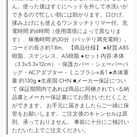
ん。使った後はすぐにヘッドを外して水洗いが
できるので忙しい朝には助かります。口ひげ、
揉み上げにも使えるワンタッチトリマー付。充
電時間:約6時間（使用環境によって異なりま
す）、稼働時間:約30分（バッテリ満充電時）。
コードの長さ約1.8m。 【商品仕様】 ●材質:ABS
樹脂、ステンレス、AS樹脂 ●セット内容:本体
（3.3×5.3×12cm）・保護カバー・シェーバーバ
ッグ・ACアダプター・ミニブラシ×各1 ●本体重
量:約130g ●生産国:CHN ■メーカー保証につい
て 保証期間内であれば商品に同梱されている納
品書とメーカー保証書にてお受けいただくこと
ができます。 お手元に届きましたらご一緒に保
管をお願いします。ご注文後のキャンセルは原
則、承っておりません。 事前に十分にご検討い
ただいた上でご注文ください。