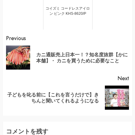
コイズミ コードレスアイロ
ン ピンク KHS-8620/P
Continue
Previous
Reading
カニ通販売上日本一！？知名度抜群【かに
Pr
本舗】・ カニを買うために必要なこと
po
Next
子どもを叱る前に【これを言うだけで】き
Next
ちんと聞いてくれるようになる
post:
コメントを残す