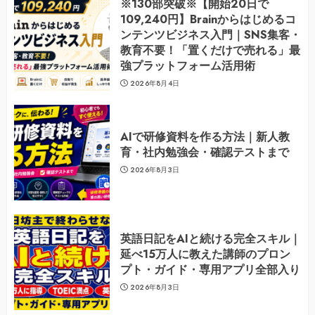
※130部突破※【開始20日で
109,240円】Brainからはじめるコ
ンテンツビジネス入門｜SNS集客・
教育不要！「置くだけで売れる」最
強プラットフォーム活用術
2026年8月4日
AIで研修資料を作る方法｜新人教
育・社内勉強会・確認テストまで
2026年8月3日
英語日記をAIと続ける完全スキル｜
延べ15万人に教えた講師のプロン
プト・ガイド・専用アプリ全部入り
2026年8月3日