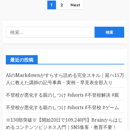
投
1
2
Next
稿
の
検
ペ
索:
ー
ジ
最近の投稿
送
AIのMarkdownがすらすら読める完全スキル｜延べ15万
り
人に教えた講師の記号事典・実例・早見表全部入り
不登校が悪化する親のしつけ #shorts #不登校解決 #親
不登校が悪化する親のしつけ #shorts #不登校 #ゲーム
※130部突破※【開始20日で109,240円】Brainからはじ
めるコンテンツビジネス入門｜SNS集客・教育不要！