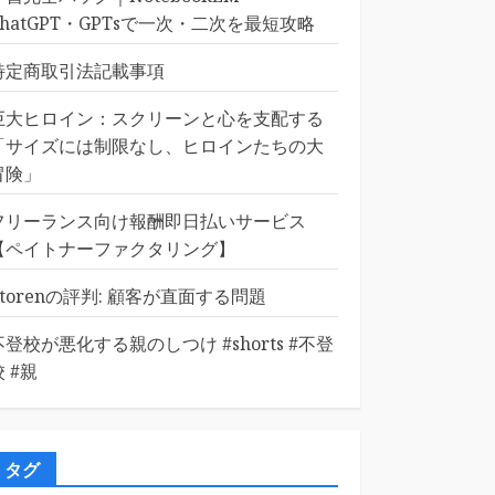
ChatGPT・GPTsで一次・二次を最短攻略
特定商取引法記載事項
巨大ヒロイン：スクリーンと心を支配する
「サイズには制限なし、ヒロインたちの大
冒険」
フリーランス向け報酬即日払いサービス
【ペイトナーファクタリング】
Etorenの評判: 顧客が直面する問題
不登校が悪化する親のしつけ #shorts #不登
校 #親
タグ