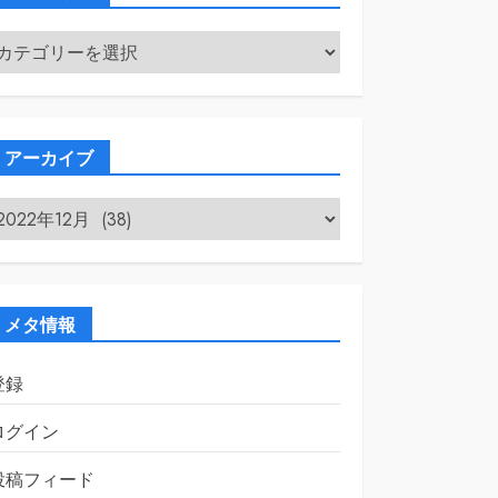
カ
テ
ゴ
リ
ー
アーカイブ
ア
ー
カ
イ
ブ
メタ情報
登録
ログイン
投稿フィード