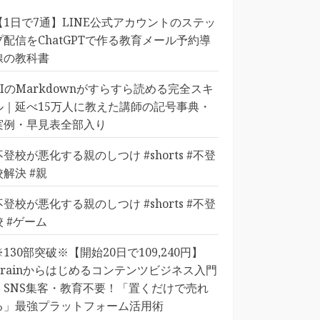
【1日で7通】LINE公式アカウントのステッ
プ配信をChatGPTで作る教育メール予約導
線の教科書
AIのMarkdownがすらすら読める完全スキ
ル｜延べ15万人に教えた講師の記号事典・
実例・早見表全部入り
不登校が悪化する親のしつけ #shorts #不登
校解決 #親
不登校が悪化する親のしつけ #shorts #不登
校 #ゲーム
※130部突破※【開始20日で109,240円】
Brainからはじめるコンテンツビジネス入門
｜SNS集客・教育不要！「置くだけで売れ
る」最強プラットフォーム活用術