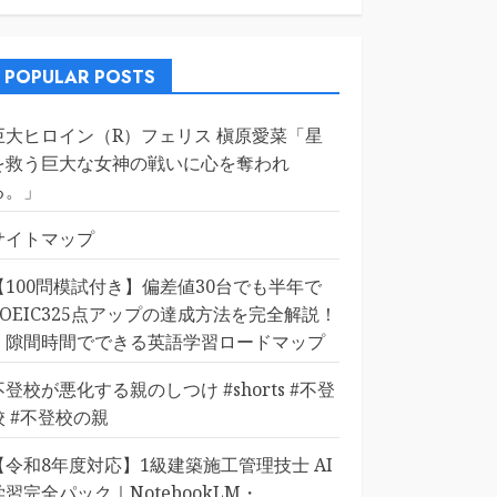
POPULAR POSTS
巨大ヒロイン（R）フェリス 槇原愛菜「星
を救う巨大な女神の戦いに心を奪われ
る。」
サイトマップ
【100問模試付き】偏差値30台でも半年で
TOEIC325点アップの達成方法を完全解説！
｜隙間時間でできる英語学習ロードマップ
不登校が悪化する親のしつけ #shorts #不登
校 #不登校の親
【令和8年度対応】1級建築施工管理技士 AI
学習完全パック｜NotebookLM・