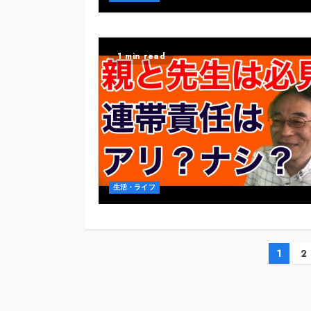
1 min read
生活・ライフ
投
1
2
稿
の