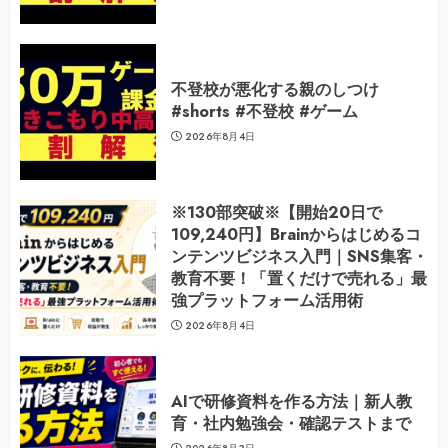
不登校が悪化する親のしつけ
#shorts #不登校 #ゲーム
2026年8月4日
※130部突破※【開始20日で
109,240円】Brainからはじめるコ
ンテンツビジネス入門｜SNS集客・
教育不要！「置くだけで売れる」最
強プラットフォーム活用術
2026年8月4日
AIで研修資料を作る方法｜新人教
育・社内勉強会・確認テストまで