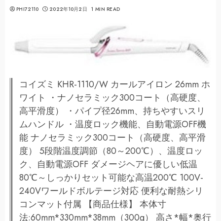
PHI72110
2022年10月2日
1 MIN READ
コイズミ KHR-1110/W カールアイロン 26mm ホ
ワイト ・ナノセラミック300コート（高硬度、
高平滑度） ・パイプ径26mm、持ちやすいスリ
ムハンドル ・温度ロック機能、自動電源OFF機
能 ナノセラミック300コート（高硬度、高平滑
度） 5段階温度調節（80～200℃）、温度ロッ
ク、自動電源OFF ダメージヘアに優しい低温
80℃～しっかりセット可能な高温200℃ 100V-
240Vワールドボルテージ対応 便利な耐熱シリ
コンマット付属 【商品仕様】 本体寸
法:60mm*330mm*38mm（300g） 高さ*幅*奥行