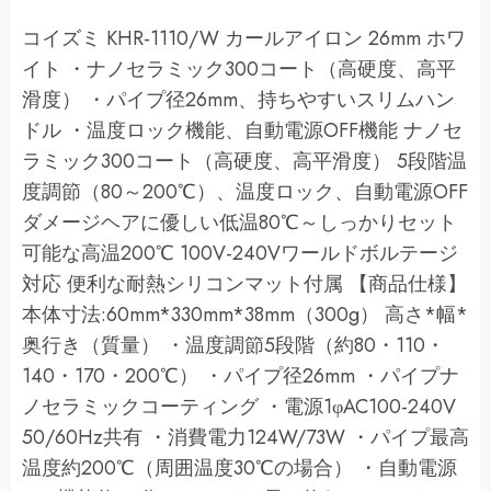
コイズミ KHR-1110/W カールアイロン 26mm ホワ
イト ・ナノセラミック300コート（高硬度、高平
滑度） ・パイプ径26mm、持ちやすいスリムハン
ドル ・温度ロック機能、自動電源OFF機能 ナノセ
ラミック300コート（高硬度、高平滑度） 5段階温
度調節（80～200℃）、温度ロック、自動電源OFF
ダメージヘアに優しい低温80℃～しっかりセット
可能な高温200℃ 100V-240Vワールドボルテージ
対応 便利な耐熱シリコンマット付属 【商品仕様】
本体寸法:60mm*330mm*38mm（300g） 高さ*幅*
奥行き（質量） ・温度調節5段階（約80・110・
140・170・200℃） ・パイプ径26mm ・パイプナ
ノセラミックコーティング ・電源1φAC100-240V
50/60Hz共有 ・消費電力124W/73W ・パイプ最高
温度約200℃（周囲温度30℃の場合） ・自動電源