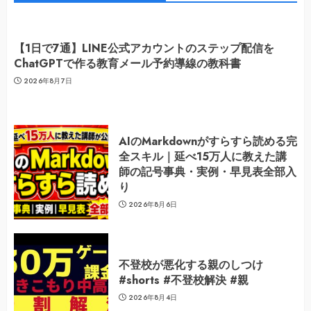
【1日で7通】LINE公式アカウントのステップ配信を
ChatGPTで作る教育メール予約導線の教科書
2026年8月7日
AIのMarkdownがすらすら読める完
全スキル｜延べ15万人に教えた講
師の記号事典・実例・早見表全部入
り
2026年8月6日
不登校が悪化する親のしつけ
#shorts #不登校解決 #親
2026年8月4日