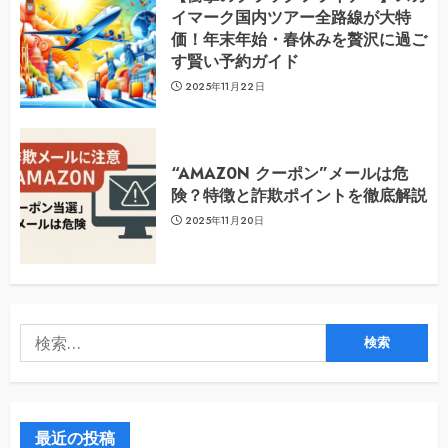
イマーク国内ツアー全路線が大特
価！年末年始・春休みを贅沢に過ご
す賢い予約ガイド
2025年11月22日
“AMAZ0N クーポン”メールは危
険？特徴と詐欺ポイントを徹底解説
2025年11月20日
検
索:
最近の投稿