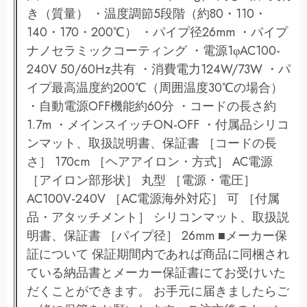
き（質量） ・温度調節5段階（約80・110・
140・170・200℃） ・パイプ径26mm ・パイプ
ナノセラミックコーティング ・電源1φAC100-
240V 50/60Hz共有 ・消費電力124W/73W ・パ
イプ最高温度約200℃（周囲温度30℃の場合）
・自動電源OFF機能約60分 ・コードの長さ約
1.7m ・メインスイッチON-OFF ・付属品シリコ
ンマット、取扱説明書、保証書 ［コードの長
さ］ 170cm ［ヘアアイロン・方式］ AC電源
［アイロン部形状］ 丸型 ［電源・電圧］
AC100V-240V ［AC電源海外対応］ 可 ［付属
品・アタッチメント］ シリコンマット、取扱説
明書、保証書 ［パイプ径］ 26mm ■メーカー保
証について 保証期間内であれば商品に同梱され
ている納品書とメーカー保証書にてお受けいた
だくことができます。 お手元に届きましたらご