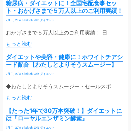
糖尿病・ダイエットに！全国宅配食事セッ
ト・おかげさまで５万人以上のご利用実績！
7月 11, 2016
pikakichi2015
ダイエット
おかげさまで５万人以上のご利用実績！ 日
もっと読む
ダイエットや美容・健康に！ホワイトチアシ
ード配合【わたしとよりそうスムージー】
7月 11, 2016
pikakichi2015
ダイエット
◆わたしとよりそうスムージー・セールスポ
もっと読む
【たった1年で30万本突破！】ダイエットに
は『ローヤルエンザミン酵素』
7月 11, 2016
pikakichi2015
ダイエット