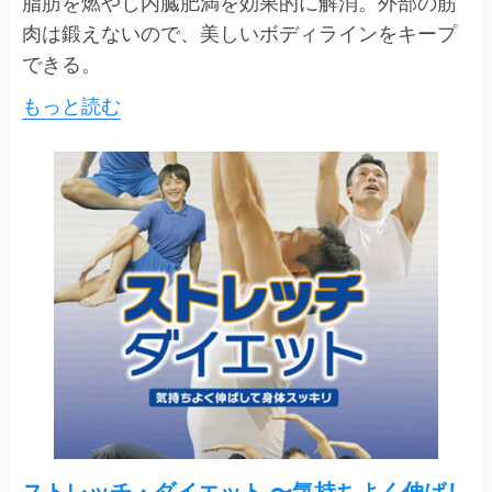
脂肪を燃やし内臓肥満を効果的に解消。外部の筋
肉は鍛えないので、美しいボディラインをキープ
できる。
もっと読む