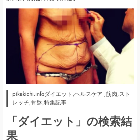
pikakichi.infoダイエット,ヘルスケア ,筋肉,スト
レッチ,骨盤,特集記事
「ダイエット」の検索結
果