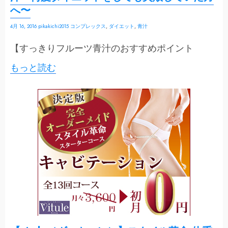
へ〜
4月 16, 2016
pikakichi2015
コンプレックス
,
ダイエット
,
青汁
【すっきりフルーツ青汁のおすすめポイント
もっと読む