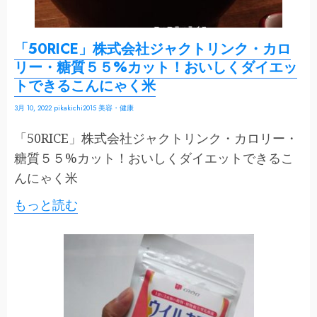
「50RICE」株式会社ジャクトリンク・カロ
リー・糖質５５%カット！おいしくダイエッ
トできるこんにゃく米
3月 10, 2022
pikakichi2015
美容・健康
「50RICE」株式会社ジャクトリンク・カロリー・
糖質５５%カット！おいしくダイエットできるこ
んにゃく米
もっと読む