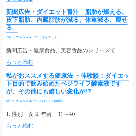
新聞広告・ダイエット青汁 脂肪が燃える、
皮下脂肪、内臓脂肪が減る、体重減る、痩せ
る。
12月 8, 2016
pikakichi2015
ダイエット
新聞広告・健康食品、美容食品のシリーズで
もっと読む
私がおススメする健康法 ・体験談：ダイエッ
ト目的で飲み始めたベジライフ酵素液です
が、その他にも嬉しい変化が!?
8月 15, 2016
pikakichi2015
おススメ健康法
1. 性別 女 2. 年齢 31～40
もっと読む