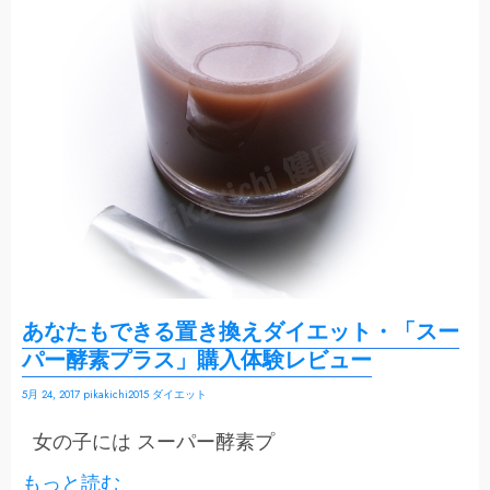
あなたもできる置き換えダイエット・「スー
パー酵素プラス」購入体験レビュー
5月 24, 2017
pikakichi2015
ダイエット
女の子には スーパー酵素プ
もっと読む