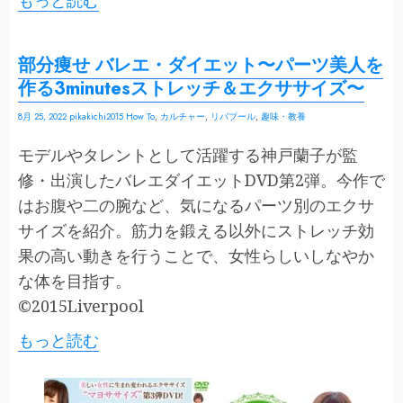
部分痩せ バレエ・ダイエット〜パーツ美人を
作る3minutesストレッチ＆エクササイズ〜
8月 25, 2022
pikakichi2015
How To
,
カルチャー
,
リバプール
,
趣味・教養
モデルやタレントとして活躍する神戸蘭子が監
修・出演したバレエダイエットDVD第2弾。今作で
はお腹や二の腕など、気になるパーツ別のエクサ
サイズを紹介。筋力を鍛える以外にストレッチ効
果の高い動きを行うことで、女性らしいしなやか
な体を目指す。
©2015Liverpool
もっと読む