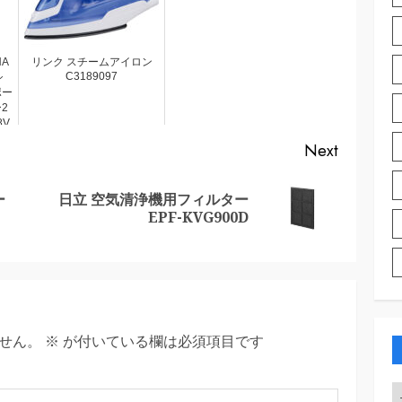
HA
リンク スチームアイロン
C3189097
シ
ポー
2
8V
Next
ー
日立 空気清浄機用フィルター
Previous
Next
EPF-KVG900D
post:
post:
せん。
※
が付いている欄は必須項目です