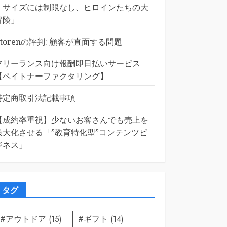
「サイズには制限なし、ヒロインたちの大
冒険」
Etorenの評判: 顧客が直面する問題
フリーランス向け報酬即日払いサービス
【ペイトナーファクタリング】
特定商取引法記載事項
【成約率重視】少ないお客さんでも売上を
最大化させる「”教育特化型”コンテンツビ
ジネス」
タグ
#アウトドア
(15)
#ギフト
(14)