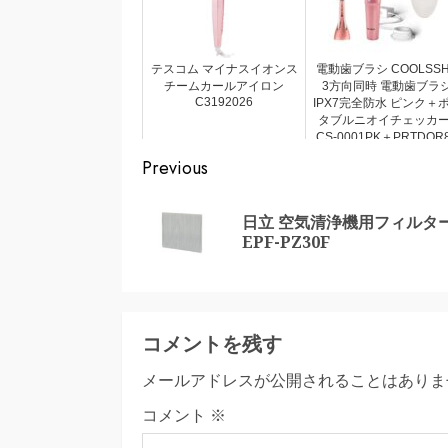
テスコム マイナスイオンス
電動歯ブラシ COOLSS
チームカールアイロン
3方向同時 電動歯ブラ
C3192026
IPX7完全防水 ピンク＋
タブルニオイチェッカー
CS-0001PK＋PRTDOR
Continue
Previous
Reading
日立 空気清浄機用フィルタ
EPF-PZ30F
コメントを残す
メールアドレスが公開されることはありま
コメント
※