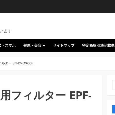
います
C・スマホ
健康・美容
サイトマップ
特定商取引法記載事
ター EPF-KVG900H
索
用フィルター EPF-