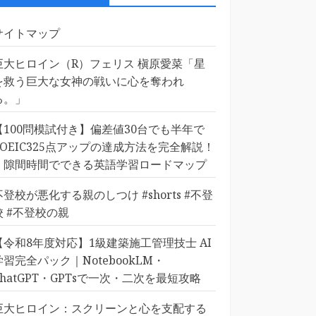
サイトマップ
巨大ヒロイン（R）フェリス 槇原愛菜「星
を救う巨大な女神の戦いに心を奪われ
る。」
【100問模試付き】偏差値30台でも半年で
TOEIC325点アップの達成方法を完全解説！
｜隙間時間でできる英語学習ロードマップ
不登校が悪化する親のしつけ #shorts #不登
校 #不登校の親
【令和8年度対応】1級建築施工管理技士 AI
学習完全パック｜NotebookLM・
ChatGPT・GPTsで一次・二次を最短攻略
巨大ヒロイン：スクリーンと心を支配する