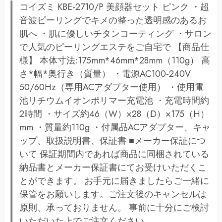
コイズミ KBE-2710/P 美顔器セット ピンク ・超
音波ピーリングでキメの整った透明感のあるお
肌へ ・肌に優しいチタンコーティング ・サロン
で人気のピーリングエステをご自宅で 【商品仕
様】 本体寸法:175mm*46mm*28mm（110g） 高
さ*幅*奥行き（質量） ・電源AC100-240V
50/60Hz（専用ACアダプター使用） ・使用電
池リチウムイオンポリマー充電池 ・充電時間約
2時間 ・サイズ約46（W）×28（D）×175（H）
mm ・質量約110g ・付属品ACアダプター、キャ
ップ、取扱説明書、保証書 ■メーカー保証につ
いて 保証期間内であれば商品に同梱されている
納品書とメーカー保証書にてお受けいただくこ
とができます。 お手元に届きましたらご一緒に
保管をお願いします。ご注文後のキャンセルは
原則、承っておりません。 事前に十分にご検討
いただいた上でご注文ください。