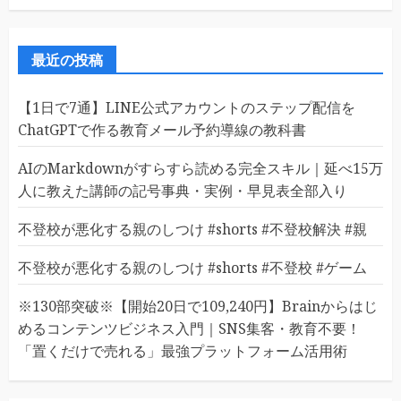
最近の投稿
【1日で7通】LINE公式アカウントのステップ配信を
ChatGPTで作る教育メール予約導線の教科書
AIのMarkdownがすらすら読める完全スキル｜延べ15万
人に教えた講師の記号事典・実例・早見表全部入り
不登校が悪化する親のしつけ #shorts #不登校解決 #親
不登校が悪化する親のしつけ #shorts #不登校 #ゲーム
※130部突破※【開始20日で109,240円】Brainからはじ
めるコンテンツビジネス入門｜SNS集客・教育不要！
「置くだけで売れる」最強プラットフォーム活用術