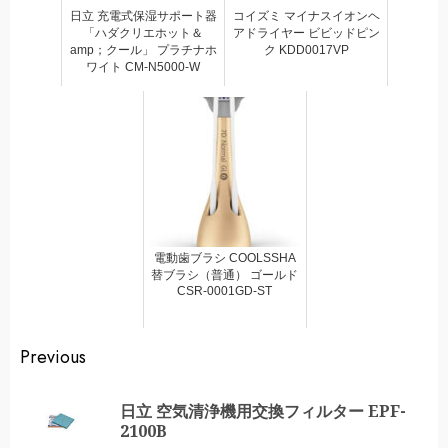
日立 充電式保湿サポート器
コイズミ マイナスイオンヘ
「ハダクリエホット＆
アドライヤー ビビッドピン
amp；クール」 プラチナホ
ク KDD0017VP
ワイト CM-N5000-W
電動歯ブラシ COOLSSHA
替ブラシ（普通） ゴールド
CSR-0001GD-ST
Continue
Previous
Reading
日立 空気清浄機用交換フィルター EPF-
Pr
2100B
po