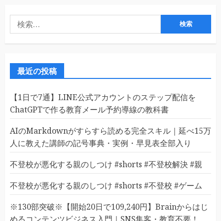
検
索:
最近の投稿
【1日で7通】LINE公式アカウントのステップ配信を
ChatGPTで作る教育メール予約導線の教科書
AIのMarkdownがすらすら読める完全スキル｜延べ15万
人に教えた講師の記号事典・実例・早見表全部入り
不登校が悪化する親のしつけ #shorts #不登校解決 #親
不登校が悪化する親のしつけ #shorts #不登校 #ゲーム
※130部突破※【開始20日で109,240円】Brainからはじ
めるコンテンツビジネス入門｜SNS集客・教育不要！