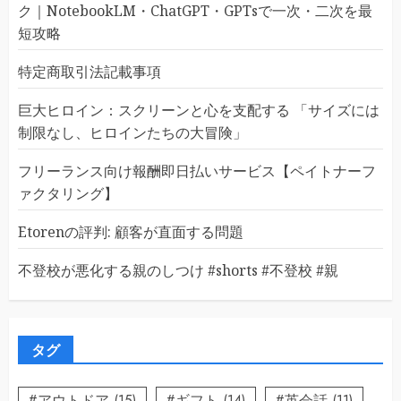
ク｜NotebookLM・ChatGPT・GPTsで一次・二次を最
短攻略
特定商取引法記載事項
巨大ヒロイン：スクリーンと心を支配する 「サイズには
制限なし、ヒロインたちの大冒険」
フリーランス向け報酬即日払いサービス【ペイトナーフ
ァクタリング】
Etorenの評判: 顧客が直面する問題
不登校が悪化する親のしつけ #shorts #不登校 #親
タグ
#アウトドア
(15)
#ギフト
(14)
#英会話
(11)