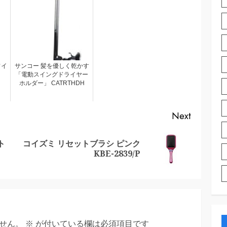
ワイ
サンコー 髪を優しく乾かす
「電動スイングドライヤー
ホルダー」 CATRTHDH
Next
ト
コイズミ リセットブラシ ピンク
Previous
Next
KBE-2839/P
post:
post:
せん。
※
が付いている欄は必須項目です