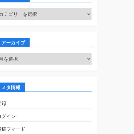
カ
テ
ゴ
リ
ー
アーカイブ
ア
ー
カ
イ
ブ
メタ情報
登録
ログイン
投稿フィード