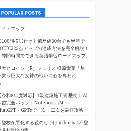
POPULAR POSTS
サイトマップ
【100問模試付き】偏差値30台でも半年で
TOEIC325点アップの達成方法を完全解説！
｜隙間時間でできる英語学習ロードマップ
巨大ヒロイン（R）フェリス 槇原愛菜「星
を救う巨大な女神の戦いに心を奪われ
る。」
【令和8年度対応】1級建築施工管理技士 AI
学習完全パック｜NotebookLM・
ChatGPT・GPTsで一次・二次を最短攻略
不登校が悪化する親のしつけ #shorts #不登
校 #不登校の親