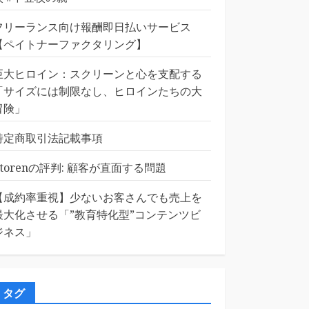
フリーランス向け報酬即日払いサービス
【ペイトナーファクタリング】
巨大ヒロイン：スクリーンと心を支配する
「サイズには制限なし、ヒロインたちの大
冒険」
特定商取引法記載事項
Etorenの評判: 顧客が直面する問題
【成約率重視】少ないお客さんでも売上を
最大化させる「”教育特化型”コンテンツビ
ジネス」
タグ