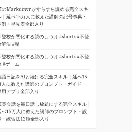
AIのMarkdownがすらすら読める完全スキ
ル｜延べ15万人に教えた講師の記号事典・
実例・早見表全部入り
不登校が悪化する親のしつけ #shorts #不登
校解決 #親
不登校が悪化する親のしつけ #shorts #不登
校 #ゲーム
英語日記をAIと続ける完全スキル｜延べ15
万人に教えた講師のプロンプト・ガイド・
専用アプリ全部入り
AI英会話を毎日話し放題にする完全スキル|
延べ15万人に教えた講師のプロンプト・設
定・練習法12種全部入り