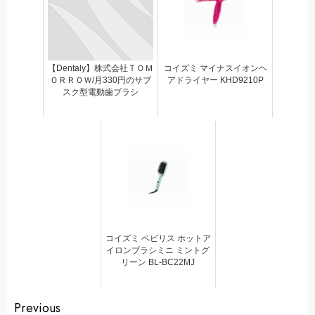
【Dentaly】株式会社ＴＯＭ
コイズミ マイナスイオンヘ
ＯＲＲＯＷ/月330円のサブ
アドライヤー KHD9210P
スク型電動歯ブラシ
コイズミ ベビリス ホットア
イロンブラシミニ ミントグ
リーン BL-BC22MJ
Continue
Previous