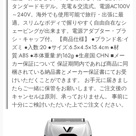
タンダードモデル。充電＆交流式。電源AC100V
～240V。海外でも使用可能で旅行・出張に最
適。スリムなボディで握りやすく自由自在なシ
ェービングが出来ます。電源アダプター・ブラ
シ・キャップ付。 【商品仕様】 ●ブランド名:イ
ズミ ●入数:20 ●サイズ:6.5×4.5×15.4cm ●材
質:ABS ●本体重量:約162g ●生産国:CHN ■メー
カー保証について 保証期間内であれば商品に同
梱されている納品書とメーカー保証書にてお受
けいただくことができます。 お手元に届きまし
たらご一緒に保管をお願いします。ご注文後の
キャンセルは原則、承っておりません。 事前に
十分にご検討いただいた上でご注文ください。