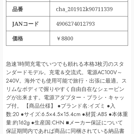
品番
cha_201912k90711339
JANコード
4906274012793
価格
￥8800
急速1時間充電でいつでも頼れる本格3枚刃のスタ
ンダードモデル。充電＆交流式。電源AC100V～
240V。海外でも使用可能で旅行・出張に最適。ス
リムなボディで握りやすく自由自在なシェービン
グが出来ます。電源アダプター・ブラシ・キャッ
プ付。 【商品仕様】 ●ブランド名:イズミ ●入
数:20 ●サイズ:6.5×4.5×15.4cm ●材質:ABS ●本体重
量:約162g ●生産国:CHN ■メーカー保証について
保証期間内であれば商品に同梱されている納品書