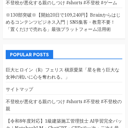
不登校が悪化する親のしつけ #shorts #不登校 #ゲーム
※130部突破※【開始20日で109,240円】Brainからはじ
めるコンテンツビジネス入門｜SNS集客・教育不要！
「置くだけで売れる」最強プラットフォーム活用術
POPULAR POSTS
巨大ヒロイン（R）フェリス 槇原愛菜「星を救う巨大な
女神の戦いに心を奪われる。」
サイトマップ
不登校が悪化する親のしつけ #shorts #不登校 #不登校の
親
【令和8年度対応】1級建築施工管理技士 AI学習完全パッ
ク｜NotebookLM・ChatGPT・GPTsで一次・二次を最