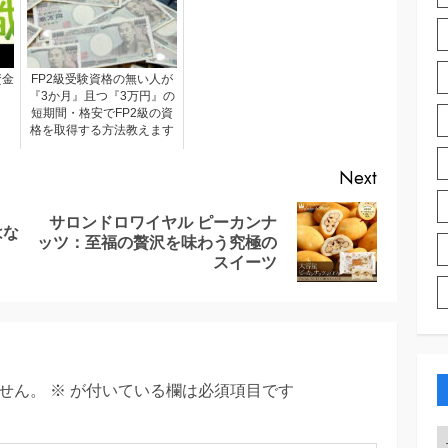
資金
FP2級受験資格の無い人が
『3か月』且つ『3万円』の
短期間・格安でFP2級の資
格を取得する方法教えます
Next
サロンドロワイヤル ピーカンナ
はな
Previous
Next
ッツ：至福の贅沢を味わう究極の
post:
post:
スイーツ
せん。
※
が付いている欄は必須項目です