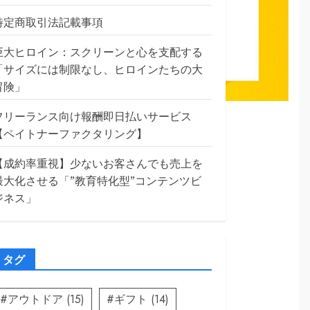
特定商取引法記載事項
巨大ヒロイン：スクリーンと心を支配する
「サイズには制限なし、ヒロインたちの大
冒険」
フリーランス向け報酬即日払いサービス
資資金の作り方
【ペイトナーファクタリング】
【成約率重視】少ないお客さんでも売上を
最大化させる「”教育特化型”コンテンツビ
ジネス」
タグ
#アウトドア
(15)
#ギフト
(14)