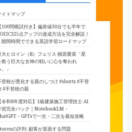
サイトマップ
【100問模試付き】偏差値30台でも半年で
TOEIC325点アップの達成方法を完全解説！
｜隙間時間でできる英語学習ロードマップ
巨大ヒロイン（R）フェリス 槇原愛菜「星
を救う巨大な女神の戦いに心を奪われ
る。」
不登校が悪化する親のしつけ #shorts #不登
校 #不登校の親
【令和8年度対応】1級建築施工管理技士 AI
学習完全パック｜NotebookLM・
ChatGPT・GPTsで一次・二次を最短攻略
Etorenの評判: 顧客が直面する問題