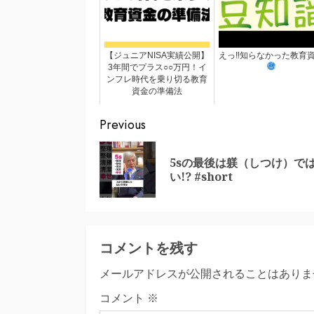
【ジュニアNISA実績公開】
えっ‼︎知らなかった教育
3年間でプラス○○万円！イ
ンフレ時代を乗り切る教育
資金の準備法
Continue
Previous
Reading
5sの最後は躾（しつけ）で
い!? #short
コメントを残す
メールアドレスが公開されることはありま
コメント
※