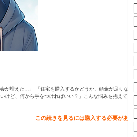
機会が増えた…」 「住宅を購入するかどうか、頭金が足りない
たいけど、何から手をつければいい？」こんな悩みを抱えてい
この続きを見るには購入する必要があり