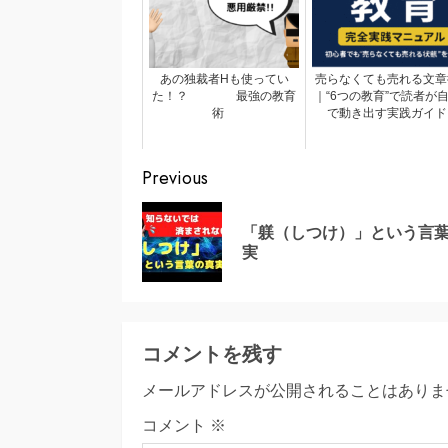
あの独裁者Hも使ってい
売らなくても売れる文章
た！？ 最強の教育
｜“6つの教育”で読者が
術
で動き出す実践ガイド
Continue
Previous
Reading
「躾（しつけ）」という言
実
コメントを残す
メールアドレスが公開されることはありま
コメント
※