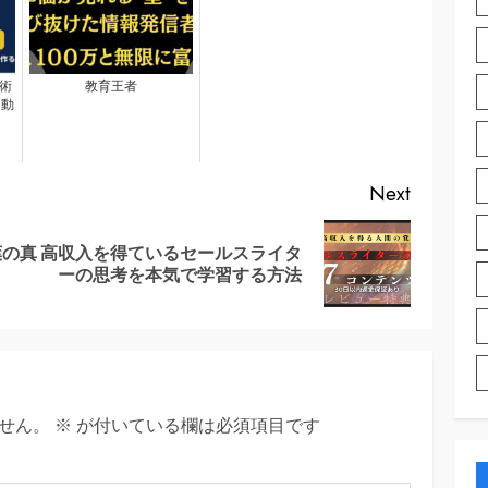
術
教育王者
自動
Next
葉の真
高収入を得ているセールスライタ
Previous
Next
ーの思考を本気で学習する方法
post:
post:
せん。
※
が付いている欄は必須項目です