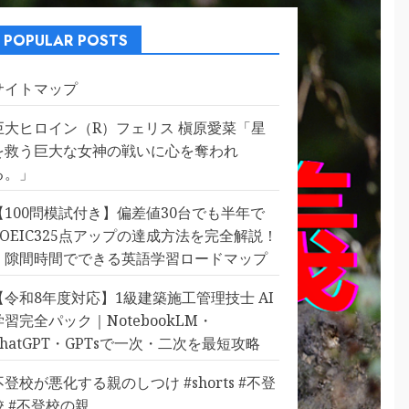
POPULAR POSTS
サイトマップ
巨大ヒロイン（R）フェリス 槇原愛菜「星
を救う巨大な女神の戦いに心を奪われ
る。」
【100問模試付き】偏差値30台でも半年で
TOEIC325点アップの達成方法を完全解説！
｜隙間時間でできる英語学習ロードマップ
【令和8年度対応】1級建築施工管理技士 AI
学習完全パック｜NotebookLM・
ChatGPT・GPTsで一次・二次を最短攻略
不登校が悪化する親のしつけ #shorts #不登
校 #不登校の親