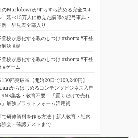
AIのMarkdownがすらすら読める完全スキ
ル｜延べ15万人に教えた講師の記号事典・
実例・早見表全部入り
不登校が悪化する親のしつけ #shorts #不登
校解決 #親
不登校が悪化する親のしつけ #shorts #不登
校 #ゲーム
※130部突破※【開始20日で109,240円】
Brainからはじめるコンテンツビジネス入門
｜SNS集客・教育不要！「置くだけで売れ
る」最強プラットフォーム活用術
AIで研修資料を作る方法｜新人教育・社内
勉強会・確認テストまで