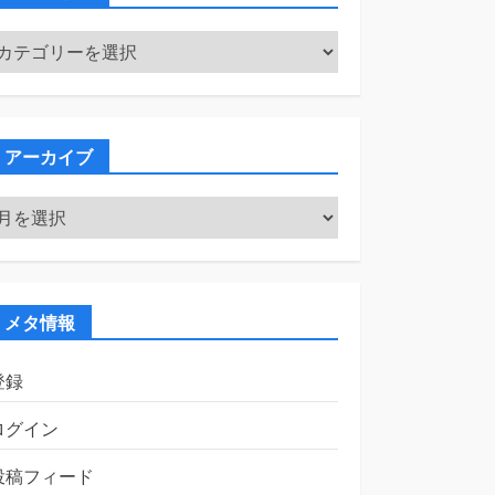
カ
テ
ゴ
リ
ー
アーカイブ
ア
ー
カ
イ
ブ
メタ情報
登録
ログイン
投稿フィード