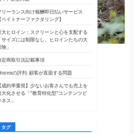
フリーランス向け報酬即日払いサービス
【ペイトナーファクタリング】
巨大ヒロイン：スクリーンと心を支配する
「サイズには制限なし、ヒロインたちの大
冒険」
特定商取引法記載事項
Etorenの評判: 顧客が直面する問題
【成約率重視】少ないお客さんでも売上を
最大化させる「”教育特化型”コンテンツビ
ジネス」
タグ