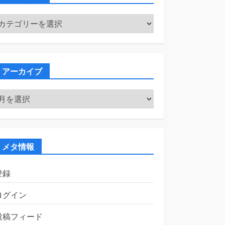
カ
テ
ゴ
リ
ー
アーカイブ
ア
ー
カ
イ
ブ
メタ情報
登録
ログイン
投稿フィード