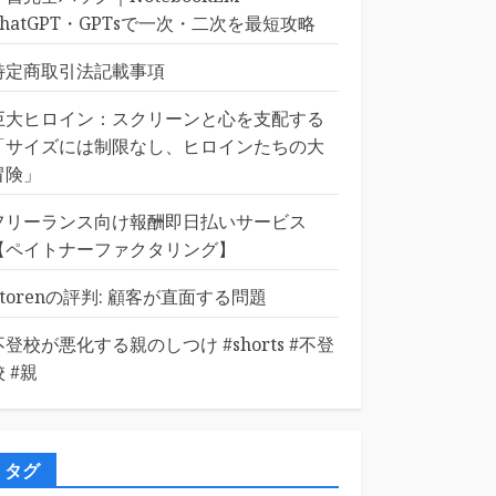
ChatGPT・GPTsで一次・二次を最短攻略
特定商取引法記載事項
巨大ヒロイン：スクリーンと心を支配する
「サイズには制限なし、ヒロインたちの大
冒険」
フリーランス向け報酬即日払いサービス
【ペイトナーファクタリング】
Etorenの評判: 顧客が直面する問題
不登校が悪化する親のしつけ #shorts #不登
校 #親
タグ