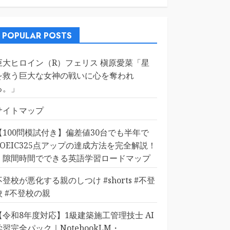
POPULAR POSTS
巨大ヒロイン（R）フェリス 槇原愛菜「星
を救う巨大な女神の戦いに心を奪われ
る。」
サイトマップ
【100問模試付き】偏差値30台でも半年で
TOEIC325点アップの達成方法を完全解説！
｜隙間時間でできる英語学習ロードマップ
不登校が悪化する親のしつけ #shorts #不登
校 #不登校の親
【令和8年度対応】1級建築施工管理技士 AI
学習完全パック｜NotebookLM・