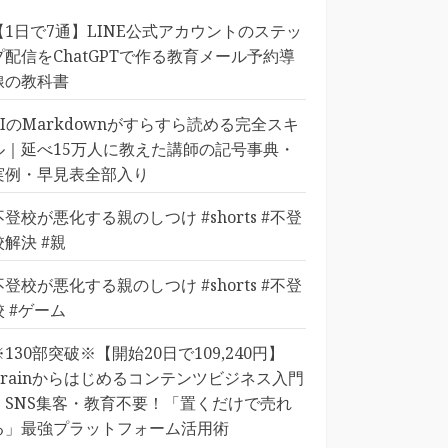
【1日で7通】LINE公式アカウントのステッ
プ配信をChatGPTで作る教育メール予約導
線の教科書
AIのMarkdownがすらすら読める完全スキ
ル｜延べ15万人に教えた講師の記号事典・
実例・早見表全部入り
不登校が悪化する親のしつけ #shorts #不登
校解決 #親
不登校が悪化する親のしつけ #shorts #不登
校 #ゲーム
※130部突破※【開始20日で109,240円】
Brainからはじめるコンテンツビジネス入門
｜SNS集客・教育不要！「置くだけで売れ
る」最強プラットフォーム活用術