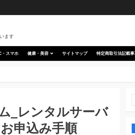
います
C・スマホ
健康・美容
サイトマップ
特定商取引法記載事
索
ム_レンタルサーバ
）お申込み手順