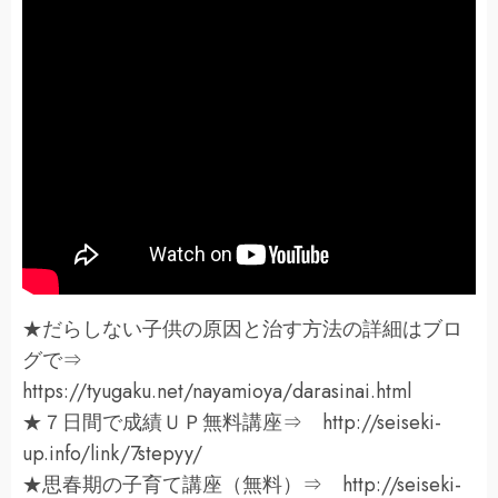
★だらしない子供の原因と治す方法の詳細はブロ
グで⇒
https://tyugaku.net/nayamioya/darasinai.html
★７日間で成績ＵＰ無料講座⇒ http://seiseki-
up.info/link/7stepyy/
★思春期の子育て講座（無料）⇒ http://seiseki-