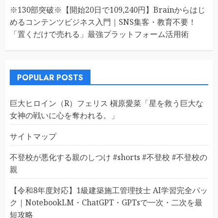
※130部突破※【開始20日で109,240円】Brainからはじ
めるコンテンツビジネス入門｜SNS集客・教育不要！
「置くだけで売れる」最強プラットフォーム活用術
POPULAR POSTS
巨大ヒロイン（R）フェリス 槇原愛菜「星を救う巨大な
女神の戦いに心を奪われる。」
サイトマップ
不登校が悪化する親のしつけ #shorts #不登校 #不登校の
親
【令和8年度対応】1級建築施工管理技士 AI学習完全パッ
ク｜NotebookLM・ChatGPT・GPTsで一次・二次を最
短攻略