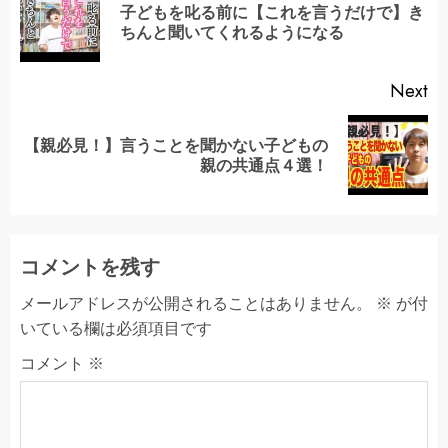
Reading
子どもを叱る前に【これを言うだけで】き
Pr
ちんと聞いてくれるようになる
po
Next
【親必見！】言うことを聞かない子どもの
Next
親の共通点４選！
post:
コメントを残す
メールアドレスが公開されることはありません。
※
が付
いている欄は必須項目です
コメント
※