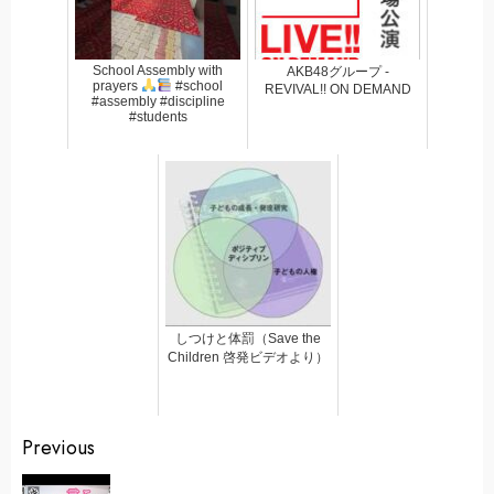
School Assembly with
AKB48グループ -
prayers
#school
REVIVAL!! ON DEMAND
#assembly #discipline
#students
しつけと体罰（Save the
Children 啓発ビデオより）
Continue
Previous