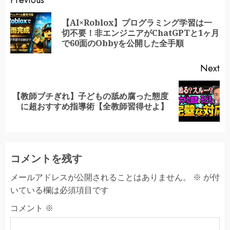
Continue
Previous
Reading
【AI×Roblox】プログラミング学習は一
Pr
切不要！非エンジニアがChatGPTと1ヶ月
po
で60面のObbyを公開した全手順
Next
【教師ブチぎれ】子どもの舐め腐った態度
Next
に超おすすめ指導術【全教師習得せよ】
post:
コメントを残す
メールアドレスが公開されることはありません。
※
が付
いている欄は必須項目です
コメント
※