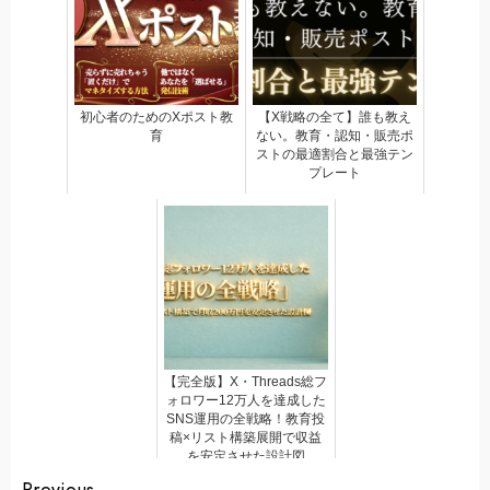
初心者のためのXポスト教
【X戦略の全て】誰も教え
育
ない。教育・認知・販売ポ
ストの最適割合と最強テン
プレート
【完全版】X・Threads総フ
ォロワー12万人を達成した
SNS運用の全戦略！教育投
稿×リスト構築展開で収益
を安定させた設計図