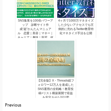
SNS集客を100倍パワーア
4ヶ月で1000万マネタイズ
ップ 診断サイト作
した少ないアクセスでも圧
成“超”かんたんマニュア
倒的に売れるTwitter教育特
ル 恋愛｜美容｜マネー｜
化マネタイズ手法を公開
キャリア｜趣味｜学習…何
でもOK!
【完全版】X・Threads総フ
ォロワー12万人を達成した
SNS運用の全戦略！教育投
稿×リスト構築展開で収益
を安定させた設計図
Continue
Previous