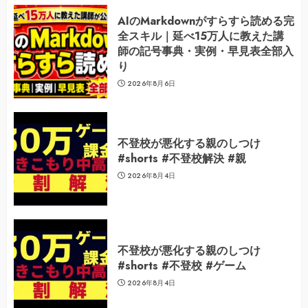
AIのMarkdownがすらすら読める完
全スキル｜延べ15万人に教えた講
師の記号事典・実例・早見表全部入
り
2026年8月6日
不登校が悪化する親のしつけ
#shorts #不登校解決 #親
2026年8月4日
不登校が悪化する親のしつけ
#shorts #不登校 #ゲーム
2026年8月4日