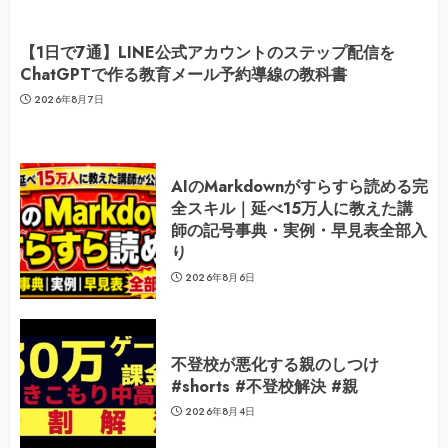
【1日で7通】LINE公式アカウントのステップ配信を
ChatGPTで作る教育メール予約導線の教科書
2026年8月7日
AIのMarkdownがすらすら読める完
全スキル｜延べ15万人に教えた講
師の記号事典・実例・早見表全部入
り
2026年8月6日
不登校が悪化する親のしつけ
#shorts #不登校解決 #親
2026年8月4日