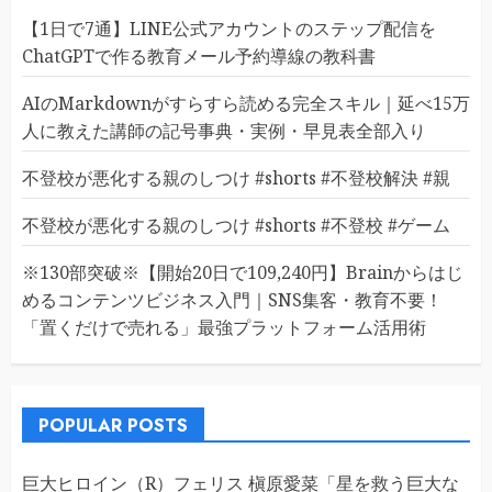
【1日で7通】LINE公式アカウントのステップ配信を
ChatGPTで作る教育メール予約導線の教科書
AIのMarkdownがすらすら読める完全スキル｜延べ15万
人に教えた講師の記号事典・実例・早見表全部入り
不登校が悪化する親のしつけ #shorts #不登校解決 #親
不登校が悪化する親のしつけ #shorts #不登校 #ゲーム
※130部突破※【開始20日で109,240円】Brainからはじ
めるコンテンツビジネス入門｜SNS集客・教育不要！
「置くだけで売れる」最強プラットフォーム活用術
POPULAR POSTS
巨大ヒロイン（R）フェリス 槇原愛菜「星を救う巨大な