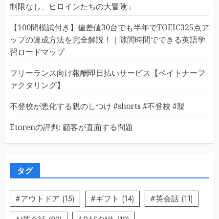
制限なし、ヒロインたちの大冒険」
【100問模試付き】偏差値30台でも半年でTOEIC325点ア
ップの達成方法を完全解説！｜隙間時間でできる英語学
習ロードマップ
フリーランス向け報酬即日払いサービス【ペイトナーフ
ァクタリング】
不登校が悪化する親のしつけ #shorts #不登校 #親
Etorenの評判: 顧客が直面する問題
タグ
#アウトドア
(15)
#ギフト
(14)
#英会話
(11)