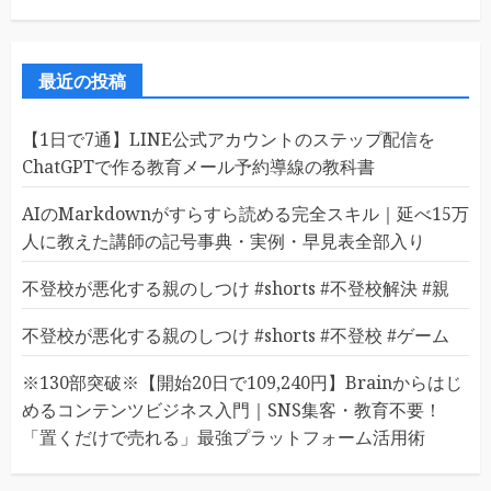
最近の投稿
【1日で7通】LINE公式アカウントのステップ配信を
ChatGPTで作る教育メール予約導線の教科書
AIのMarkdownがすらすら読める完全スキル｜延べ15万
人に教えた講師の記号事典・実例・早見表全部入り
不登校が悪化する親のしつけ #shorts #不登校解決 #親
不登校が悪化する親のしつけ #shorts #不登校 #ゲーム
※130部突破※【開始20日で109,240円】Brainからはじ
めるコンテンツビジネス入門｜SNS集客・教育不要！
「置くだけで売れる」最強プラットフォーム活用術