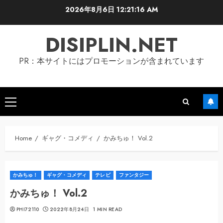
Skip
2026年8月6日
12:21:16 AM
to
content
DISIPLIN.NET
PR：本サイトにはプロモーションが含まれています
Primary
Menu
Home
ギャグ・コメディ
かみちゅ！ Vol.2
かみちゅ！
ギャグ・コメディ
テレビ
ファンタジー
かみちゅ！ Vol.2
PHI72110
2022年8月24日
1 MIN READ