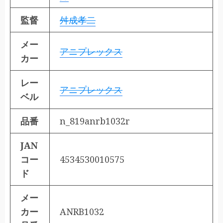
監督
舛成孝二
メー
アニプレックス
カー
レー
アニプレックス
ベル
品番
n_819anrb1032r
JAN
コー
4534530010575
ド
メー
カー
ANRB1032