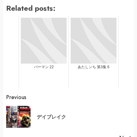
Related posts:
パーマン 22
あたしンち 第3集 6
Continue
Previous
Reading
Pr
デイブレイク
po