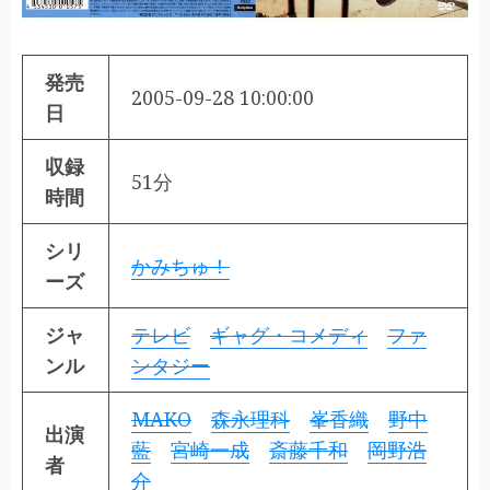
発売
2005-09-28 10:00:00
日
収録
51分
時間
シリ
かみちゅ！
ーズ
ジャ
テレビ
ギャグ・コメディ
ファ
ンル
ンタジー
MAKO
森永理科
峯香織
野中
出演
藍
宮崎一成
斎藤千和
岡野浩
者
介