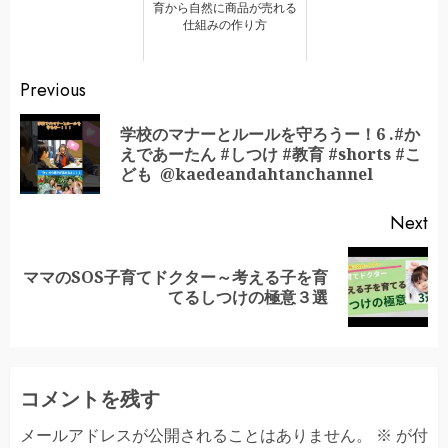
育から自然に商品が売れる
仕組みの作り方
Continue
Previous
Reading
学校のマナーとルールを守ろうー！6 .#か
Pr
えであーたん #しつけ #教育 #shorts #こ
po
ども ​⁠ ​⁠​⁠​⁠​⁠@kaedeandahtanchannel
Next
ママのSOS子育てドクター～考える子を育
Next
てるしつけの極意３選
post:
コメントを残す
メールアドレスが公開されることはありません。
※
が付