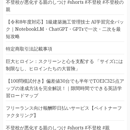
不登校が悪化する親のしつけ #shorts #不登校 #不登校の
親
【令和8年度対応】1級建築施工管理技士 AI学習完全パッ
ク｜NotebookLM・ChatGPT・GPTsで一次・二次を最
短攻略
特定商取引法記載事項
巨大ヒロイン：スクリーンと心を支配する 「サイズには
制限なし、ヒロインたちの大冒険」
【100問模試付き】偏差値30台でも半年でTOEIC325点ア
ップの達成方法を完全解説！｜隙間時間でできる英語学
習ロードマップ
フリーランス向け報酬即日払いサービス【ペイトナーフ
ァクタリング】
不登校が悪化する親のしつけ #shorts #不登校 #親