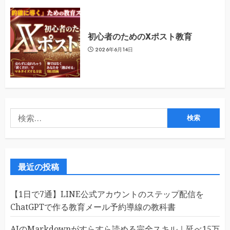
初心者のためのXポスト教育
2026年6月14日
検
索:
最近の投稿
【1日で7通】LINE公式アカウントのステップ配信を
ChatGPTで作る教育メール予約導線の教科書
AIのMarkdownがすらすら読める完全スキル｜延べ15万