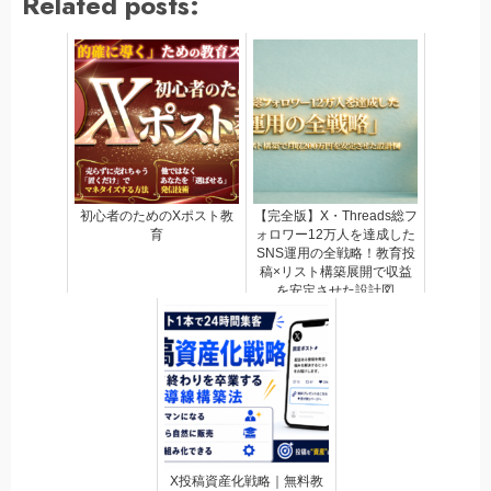
Related posts:
初心者のためのXポスト教
【完全版】X・Threads総フ
育
ォロワー12万人を達成した
SNS運用の全戦略！教育投
稿×リスト構築展開で収益
を安定させた設計図
X投稿資産化戦略｜無料教