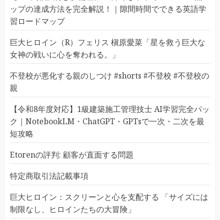
ップの達成方法を完全解説！｜隙間時間でできる英語学
習ロードマップ
巨大ヒロイン（R）フェリス 槇原愛菜「星を救う巨大な
女神の戦いに心を奪われる。」
不登校が悪化する親のしつけ #shorts #不登校 #不登校の
親
【令和8年度対応】1級建築施工管理技士 AI学習完全パッ
ク｜NotebookLM・ChatGPT・GPTsで一次・二次を最
短攻略
Etorenの評判: 顧客が直面する問題
特定商取引法記載事項
巨大ヒロイン：スクリーンと心を支配する 「サイズには
制限なし、ヒロインたちの大冒険」