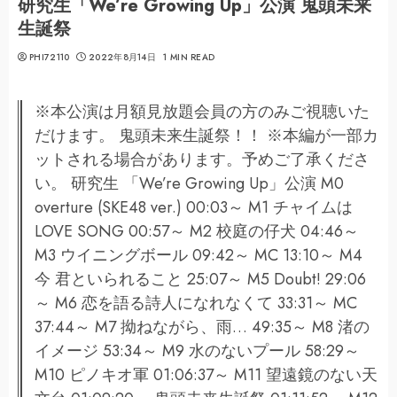
研究生「We’re Growing Up」公演 鬼頭未来
生誕祭
PHI72110
2022年8月14日
1 MIN READ
※本公演は月額見放題会員の方のみご視聴いた
だけます。 鬼頭未来生誕祭！！ ※本編が一部カ
ットされる場合があります。予めご了承くださ
い。 研究生 「We’re Growing Up」公演 M0
overture (SKE48 ver.) 00:03～ M1 チャイムは
LOVE SONG 00:57～ M2 校庭の仔犬 04:46～
M3 ウイニングボール 09:42～ MC 13:10～ M4
今 君といられること 25:07～ M5 Doubt! 29:06
～ M6 恋を語る詩人になれなくて 33:31～ MC
37:44～ M7 拗ねながら、雨… 49:35～ M8 渚の
イメージ 53:34～ M9 水のないプール 58:29～
M10 ピノキオ軍 01:06:37～ M11 望遠鏡のない天