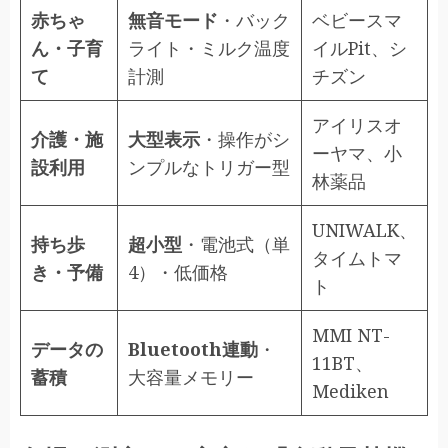
赤ちゃ
無音モード
・バック
ベビースマ
ん・子育
ライト・ミルク温度
イルPit、シ
て
計測
チズン
アイリスオ
介護・施
大型表示
・操作がシ
ーヤマ、小
設利用
ンプルなトリガー型
林薬品
UNIWALK、
持ち歩
超小型
・電池式（単
タイムトマ
き・予備
4）・低価格
ト
MMI NT-
データの
Bluetooth連動
・
11BT、
蓄積
大容量メモリー
Mediken