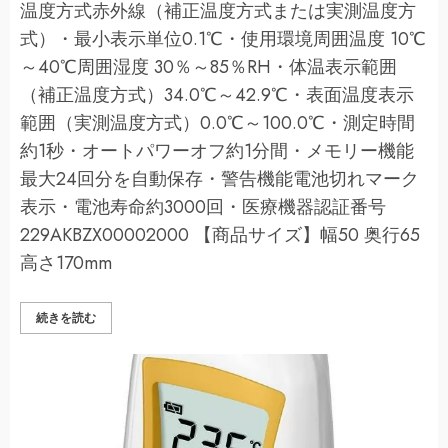
温度方式赤外線（補正温度方式または実測温度方
式）・最小表示単位0.1℃・使用環境周囲温度 10℃
～40℃周囲湿度 30％～85％RH・体温表示範囲
（補正温度方式）34.0℃～42.9℃・表面温度表示
範囲（実測温度方式）0.0℃～100.0℃・測定時間
約1秒・オートパワーオフ約1分間・メモリー機能
最大24回分を自動保存・警告機能電池切れマーク
表示・電池寿命約3000回・医療機器認証番号
229AKBZX00002000 【商品サイズ】幅50 奥行65
高さ170mm
ド
続きを読む
リ
テ
ッ
ク
非
接
触
体
温
計