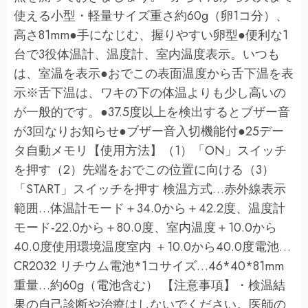
使える小型・軽量サイズ重さ約60g（卵1コ分）、
高さ81mm●手になじむ、握りやすい卵型●便利な1
台で3役体温計、温度計、室内温度表示。いつも
は、室温を表示●おでこの表面温度から舌下温を表
示※舌下温は、ワキの下の体温よりも少し高いの
が一般的です。●37.5度以上を検出するとブザー音
が3回なりお知らせ●ブザー音入切機能付●25デー
タ自動メモリ【使用方法】（1）「ON」スイッチ
を押す（2）先端をおでこの位置に向ける（3）
「START」スイッチを押す 検温方式…赤外線表示
範囲…体温計モード＋34.0から＋42.2度、温度計
モード-22.0から＋80.0度、室内温度＋10.0から
40.0度使用環境温度室内 ＋10.0から40.0度電池…
CR2032 リチウム電池*1コサイズ…46*40*81mm
重量…約60g（電池含む） 【注意事項】・検温結
果の自己診断や治療はしないでください。医師の