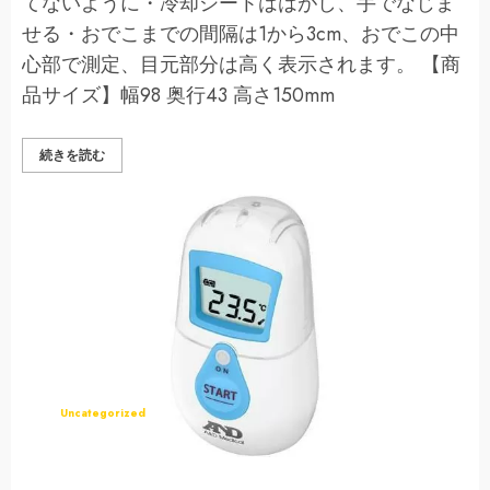
てないように・冷却シートははがし、手でなじま
せる・おでこまでの間隔は1から3cm、おでこの中
心部で測定、目元部分は高く表示されます。 【商
品サイズ】幅98 奥行43 高さ150mm
エ
続きを読む
ー・
ア
ン
ド・
デ
イ
非
接
触
体
温
計
で
こ
ピ
ッ
と
イ
エ
Uncategorized
ロ
ー
UTR-
701A-
JC1
の