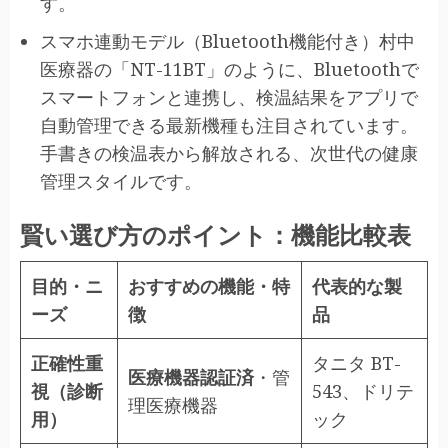
す。
スマホ連動モデル（Bluetooth機能付き）村中
医療器の「NT-11BT」のように、Bluetoothで
スマートフォンと連携し、検温結果をアプリで
自動管理できる最新機種も注目されています。
手書きの検温表から解放される、次世代の健康
管理スタイルです。
賢い選び方のポイント：機能比較表
目的・ニ
おすすめの機能・特
代表的な製
ーズ
徴
品
正確性重
タニタ BT-
医療機器認証済
・管
視（診断
543、ドリテ
理医療機器
用）
ック