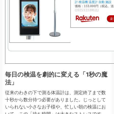
計 検温機 温度計 自動 施設
価格：153,000円（税込、送
(2025/12/18時点)
楽
毎日の検温を劇的に変える「1秒の魔
法」
従来のわきの下で測る体温計は、測定終了まで数
十秒から数分待つ必要がありました。じっとして
いられない小さなお子様や、忙しい朝の検温にお
いて、この「待ち時間」は大きなストレスです。