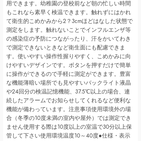
用できます。幼稚園の登校前など朝の忙しい時間
もこれなら素早く検温できます。触れずにはかれ
て衛生的こめかみから2？3cmほどはなした状態で
測定をします。触れないことでインフルエンザ等
の感染症の予防につながったり、汗をかいてわき
で測定できないときなど衛生面にも配慮できま
す。使いやすい操作性握りやすく、こめかみに向
けやすいデザインです。ボタンを押すだけで簡単
に操作ができるので手軽に測定ができます。豊富
な機能薄暗い場所でも見やすいバックライト液晶
や24回分の検温記憶機能、37.5℃以上の場合、連
続したアラームでお知らせしてくれるなど便利な
機能が備わっています。注意事項使用環境外の場
合（冬季の10度未満の室内や屋外）では測定でき
ません使用する際は10度以上の室温で30分以上保
管して下さい使用環境温度10～40度●仕様・表示