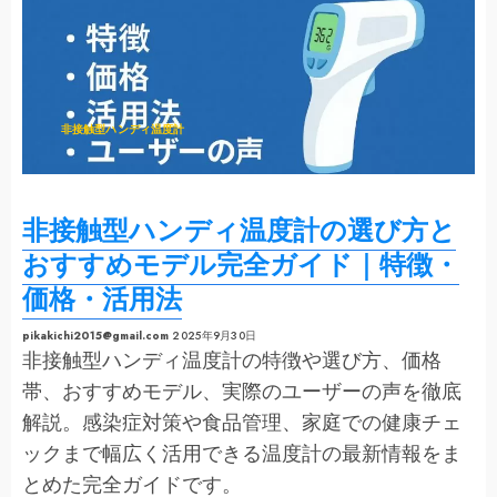
型
体
温
計・
株
式
会
社
オ
ー
非接触型ハンディ温度計
ケ
ン
ウ
ォ
ー
タ
ー・
非接触型ハンディ温度計の選び方と
新
型
コ
おすすめモデル完全ガイド｜特徴・
ロ
ナ
価格・活用法
ウ
イ
ル
ス
pikakichi2015@gmail.com
2025年9月30日
感
非接触型ハンディ温度計の特徴や選び方、価格
染
対
策
帯、おすすめモデル、実際のユーザーの声を徹底
の
詳
解説。感染症対策や食品管理、家庭での健康チェ
細
を
ックまで幅広く活用できる温度計の最新情報をま
ご
覧
く
とめた完全ガイドです。
だ