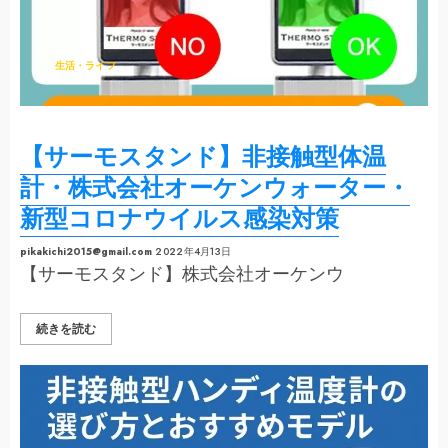
方
と
オ
ス
ス
生活・ライフ
メ
の
体
温
計
に
つ
【サーモスタンド】非接触型体温
い
て
の
計・株式会社オーケンウォーター・
詳
細
新型コロナウイルス感染対策
を
ご
覧
く
pikakichi2015@gmail.com
2022年4月13日
だ
【サーモスタンド】株式会社オーケンウ
さ
い
【サ
続きを読む
ー
モ
ス
タ
ン
ド】
非
接
触