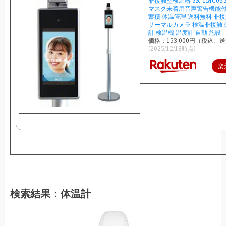
非接触型検温器 3R-TMC06
マスク未着用音声警告機能付
蓄積 体温管理 送料無料 非
サーマルカメラ 検温非接触 
計 検温機 温度計 自動 施設
価格：153,000円（税込、送
(2025/12/18時点)
楽
検索結果：体温計