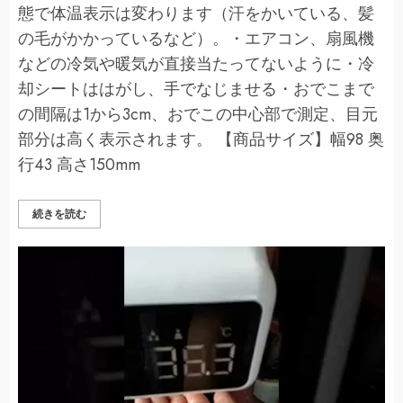
態で体温表示は変わります（汗をかいている、髪
の毛がかかっているなど）。・エアコン、扇風機
などの冷気や暖気が直接当たってないように・冷
却シートははがし、手でなじませる・おでこまで
の間隔は1から3cm、おでこの中心部で測定、目元
部分は高く表示されます。 【商品サイズ】幅98 奥
行43 高さ150mm
A
続きを読む
＆
D
非
接
触
体
温
計
で
こ
ピ
ッ
と
ピ
ン
ク
UTR-