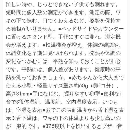
忙しい時や、じっとできない子供でも測れます。
短時間に多人数の測定ができます。測定の際、ワ
キの下で挟む、口でくわえるなど、姿勢を保持す
る負担がいりません。●ベッドサイドやカウンター
に置けるスタンド型、手軽にすぐに測れ、測定機
会が増えます。●検温機会が増え、体調の確認や、
体調変化を早期に見つけられます。発熱や体調の
変化をつかむには、平熱を知っておくことが肝心
です。平熱には、個人差があります。健康時の平
熱を測っておきましょう。●赤ちゃんから大人まで
使える小型・軽量サイズ重さ約60g（卵1コ分）、
高さ81mm●手になじむ、握りやすい卵型●便利な1
台で3役体温計、温度計、室内温度表示。いつも
は、室温を表示●おでこの表面温度から舌下温を表
示※舌下温は、ワキの下の体温よりも少し高いの
が一般的です。●37.5度以上を検出するとブザー音