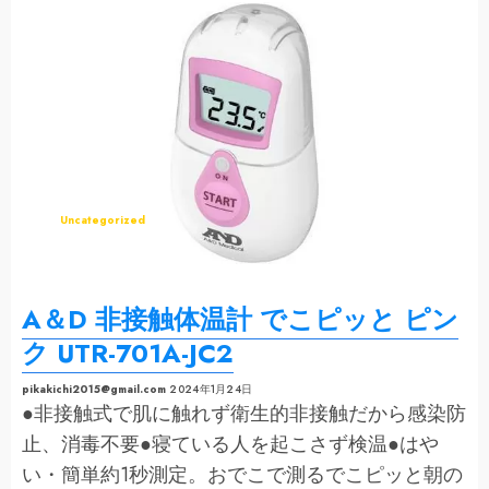
非
接
触
体
温
計
で
こ
ピ
ッ
と
ブ
ル
ー
UTR-
701A-
JC
Uncategorized
の
詳
細
を
ご
覧
く
A＆D 非接触体温計 でこピッと ピン
だ
さ
い
ク UTR-701A-JC2
pikakichi2015@gmail.com
2024年1月24日
●非接触式で肌に触れず衛生的非接触だから感染防
止、消毒不要●寝ている人を起こさず検温●はや
い・簡単約1秒測定。おでこで測るでこピッと朝の