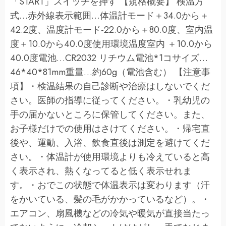
「START」スイッチを押す 【規格概要】 検温方
式…赤外線表示範囲…体温計モード＋34.0から＋
42.2度、温度計モード-22.0から＋80.0度、室内温
度＋10.0から40.0度使用環境温度室内 ＋10.0から
40.0度電池…CR2032 リチウム電池*1コサイズ…
46*40*81mm重量…約60g（電池含む） 【注意事
項】・検温結果の自己診断や治療はしないでくだ
さい。医師の指導に従ってください。・乳幼児の
手の届かないところに保管してください。また、
お子様だけでの使用はさけてください。・帰宅直
後や、運動、入浴、飲食直後は測定を避けてくだ
さい。・体温計が使用環境よりも冷えていると高
く表示され、熱くなってると低く表示せれま
す。・おでこの状態で体温表示は変わります（汗
をかいている、髪の毛がかかっているなど）。・
エアコン、扇風機などの冷気や暖気が直接当たっ