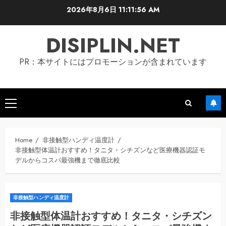
Skip
2026年8月6日
11:11:57 AM
to
content
DISIPLIN.NET
PR：本サイトにはプロモーションが含まれています
Primary
Menu
Home
非接触型ハンディ温度計
非接触型体温計おすすめ！タニタ・シチズンなど医療機器認証モ
デルからコスパ最強機まで徹底比較
非接触型ハンディ温度計
非接触型体温計おすすめ！タニタ・シチズン