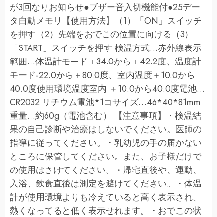
が3回なりお知らせ●ブザー音入切機能付●25デー
タ自動メモリ【使用方法】（1）「ON」スイッチ
を押す（2）先端をおでこの位置に向ける（3）
「START」スイッチを押す 検温方式…赤外線表示
範囲…体温計モード＋34.0から＋42.2度、温度計
モード-22.0から＋80.0度、室内温度＋10.0から
40.0度使用環境温度室内 ＋10.0から40.0度電池…
CR2032 リチウム電池*1コサイズ…46*40*81mm
重量…約60g（電池含む） 【注意事項】・検温結
果の自己診断や治療はしないでください。医師の
指導に従ってください。・乳幼児の手の届かない
ところに保管してください。また、お子様だけで
の使用はさけてください。・帰宅直後や、運動、
入浴、飲食直後は測定を避けてください。・体温
計が使用環境よりも冷えていると高く表示され、
熱くなってると低く表示せれます。・おでこの状