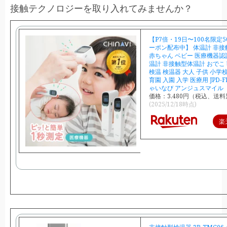
接触テクノロジーを取り入れてみませんか？
【P7倍・19日〜100名限定5
ーポン配布中】 体温計 非接
赤ちゃん ベビー 医療機器認
温計 非接触型体温計 おでこ 
検温 検温器 大人 子供 小学校
育園 入園 入学 医療用 JPD-FR
ゃいなび アンジュスマイル
価格：3,480円（税込、送料
(2025/12/18時点)
楽