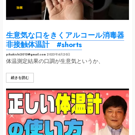
701A-
JC2
除菌
の
詳
細
を
ご
覧
く
生意気な口をきくアルコール消毒器
だ
さ
い
非接触体温計 #shorts
pikakichi2015@gmail.com
2023年6月20日
体温測定結果の口調が生意気というか、
生
続きを読む
意
気
な
口
を
き
く
ア
ル
コ
ー
ル
消
毒
器