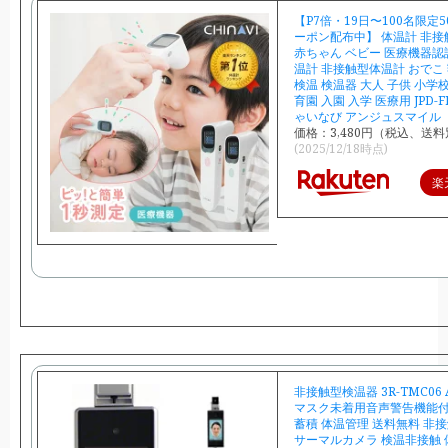
【P7倍・19日〜100名限定5
ーポン配布中】 体温計 非接
赤ちゃん ベビー 医療機器認
温計 非接触型体温計 おでこ 
検温 検温器 大人 子供 小学校
育園 入園 入学 医療用 JPD-FR
ゃいなび アンジュスマイル
価格：3,480円（税込、送料
(2025/12/18時点)
楽
非接触型検温器 3R-TMC06
マスク未着用音声警告機能付
蓄積 体温管理 送料無料 非
サーマルカメラ 検温非接触 