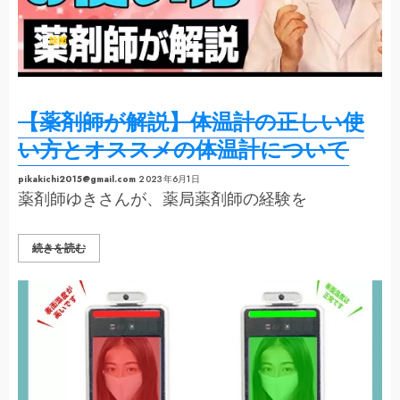
非
接
触
体
除菌
温
計
#SHORTS
の
詳
細
を
【薬剤師が解説】体温計の正しい使
ご
覧
く
い方とオススメの体温計について
だ
さ
い
pikakichi2015@gmail.com
2023年6月1日
薬剤師ゆきさんが、薬局薬剤師の経験を
【薬
続きを読む
剤
師
が
解
説】
体
温
計
の
正
し
い
使
い