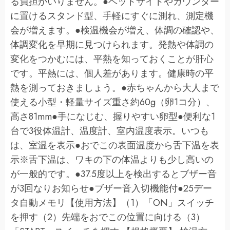
る負担がいりません。●ベッドサイドやカウンター
に置けるスタンド型、手軽にすぐに測れ、測定機
会が増えます。●検温機会が増え、体調の確認や、
体調変化を早期に見つけられます。発熱や体調の
変化をつかむには、平熱を知っておくことが肝心
です。平熱には、個人差があります。健康時の平
熱を測っておきましょう。●赤ちゃんから大人まで
使える小型・軽量サイズ重さ約60g（卵1コ分）、
高さ81mm●手になじむ、握りやすい卵型●便利な1
台で3役体温計、温度計、室内温度表示。いつも
は、室温を表示●おでこの表面温度から舌下温を表
示※舌下温は、ワキの下の体温よりも少し高いの
が一般的です。●37.5度以上を検出するとブザー音
が3回なりお知らせ●ブザー音入切機能付●25デー
タ自動メモリ【使用方法】（1）「ON」スイッチ
を押す（2）先端をおでこの位置に向ける（3）