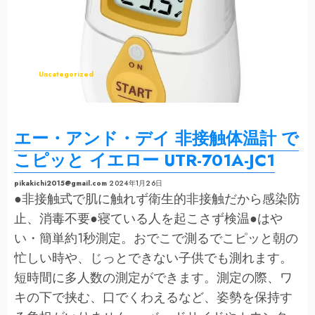
TO-
401（NWT）
の
詳
細
を
ご
覧
く
Uncategorized
だ
さ
い
エー・アンド・デイ 非接触体温計 で
こピッと イエロー UTR-701A-JC1
pikakichi2015@gmail.com
2024年1月26日
●非接触式で肌に触れず衛生的非接触だから感染防
止、消毒不要●寝ている人を起こさず検温●はや
い・簡単約1秒測定。おでこで測るでこピッと朝の
忙しい時や、じっとできない子供でも測れます。
短時間に多人数の測定ができます。測定の際、ワ
キの下で挟む、口でくわえるなど、姿勢を保持す