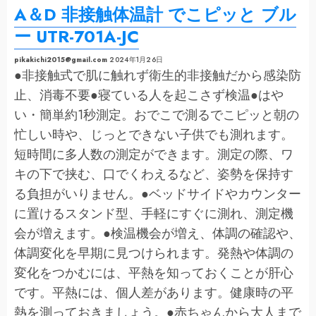
詳
A＆D 非接触体温計 でこピッと ブル
細
を
ご
ー UTR-701A-JC
覧
く
だ
pikakichi2015@gmail.com
2024年1月26日
さ
い
●非接触式で肌に触れず衛生的非接触だから感染防
止、消毒不要●寝ている人を起こさず検温●はや
い・簡単約1秒測定。おでこで測るでこピッと朝の
忙しい時や、じっとできない子供でも測れます。
短時間に多人数の測定ができます。測定の際、ワ
キの下で挟む、口でくわえるなど、姿勢を保持す
る負担がいりません。●ベッドサイドやカウンター
に置けるスタンド型、手軽にすぐに測れ、測定機
会が増えます。●検温機会が増え、体調の確認や、
体調変化を早期に見つけられます。発熱や体調の
変化をつかむには、平熱を知っておくことが肝心
です。平熱には、個人差があります。健康時の平
熱を測っておきましょう。●赤ちゃんから大人まで