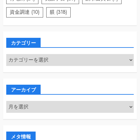
資金調達
(10)
躾
(318)
カテゴリー
カ
テ
ゴ
リ
ー
アーカイブ
ア
ー
カ
イ
ブ
メタ情報