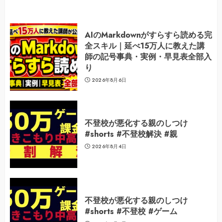
AIのMarkdownがすらすら読める完
全スキル｜延べ15万人に教えた講
師の記号事典・実例・早見表全部入
り
2026年8月6日
不登校が悪化する親のしつけ
#shorts #不登校解決 #親
2026年8月4日
不登校が悪化する親のしつけ
#shorts #不登校 #ゲーム