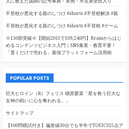
人に教えた講師の記号事典・実例・早見表全部入り
不登校が悪化する親のしつけ #shorts #不登校解決 #親
不登校が悪化する親のしつけ #shorts #不登校 #ゲーム
※130部突破※【開始20日で109,240円】Brainからはじ
めるコンテンツビジネス入門｜SNS集客・教育不要！
「置くだけで売れる」最強プラットフォーム活用術
POPULAR POSTS
巨大ヒロイン（R）フェリス 槇原愛菜「星を救う巨大な
女神の戦いに心を奪われる。」
サイトマップ
【100問模試付き】偏差値30台でも半年でTOEIC325点ア