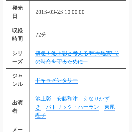
発売
2015-03-25 10:00:00
日
収録
72分
時間
シリ
緊急！池上彰と考える‘巨大地震’ そ
ーズ
の時命を守るために…
ジャ
ドキュメンタリー
ンル
池上彰
安藤和津
えなりかず
出演
き
パトリック・ハーラン
東尾
者
理子
メー