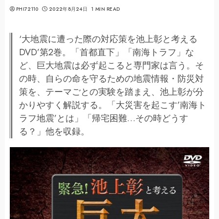
PHI72110
2022年8月24日
1 MIN READ
‘大地震に遭った際の対応策を池上彰と考える
DVD’第2巻。「首都直下」「南海トラフ」な
ど、巨大地震は必ず起こると専門家は言う。そ
の時、自らの命を守るための地震情報・防災対
策を、テーマごとの実験を踏まえ、池上彰が分
かりやすく解説する。「大災害を起こす’南海ト
ラフ地震’とは」「帰宅困難…その時どうす
る？」他を収録。