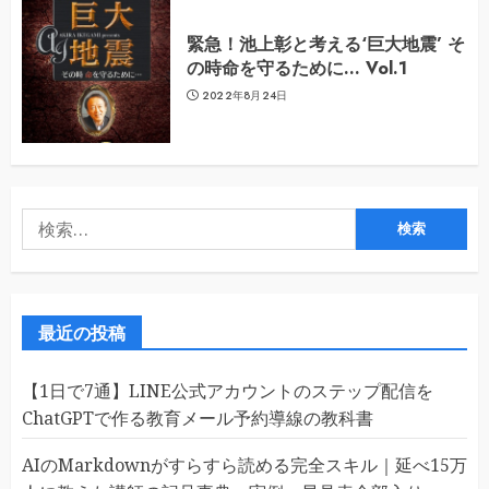
緊急！池上彰と考える‘巨大地震’ そ
の時命を守るために… Vol.1
2022年8月24日
検
索:
最近の投稿
【1日で7通】LINE公式アカウントのステップ配信を
ChatGPTで作る教育メール予約導線の教科書
AIのMarkdownがすらすら読める完全スキル｜延べ15万