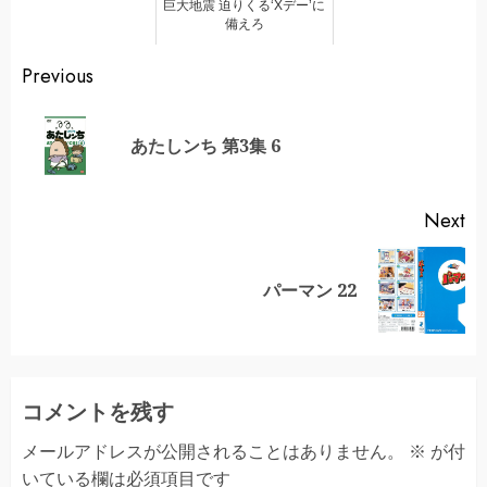
巨大地震 迫りくる‘Xデー’に
備えろ
Continue
Previous
Reading
Pr
あたしンち 第3集 6
po
Next
Next
パーマン 22
post:
コメントを残す
メールアドレスが公開されることはありません。
※
が付
いている欄は必須項目です