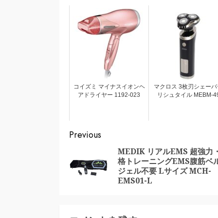
コイズミ マイナスイオンヘ
マクロス 3枚刃シェーバ
アドライヤー 1192-023
リシュタイル MEBM-4
Continue
Previous
Reading
MEDIK リアルEMS 超強力
格トレーニングEMS腹筋ベ
ジェル不要 Lサイズ MCH-
EMS01-L