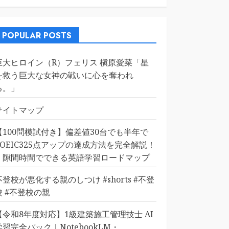
POPULAR POSTS
巨大ヒロイン（R）フェリス 槇原愛菜「星
を救う巨大な女神の戦いに心を奪われ
る。」
サイトマップ
【100問模試付き】偏差値30台でも半年で
TOEIC325点アップの達成方法を完全解説！
｜隙間時間でできる英語学習ロードマップ
不登校が悪化する親のしつけ #shorts #不登
校 #不登校の親
【令和8年度対応】1級建築施工管理技士 AI
学習完全パック｜NotebookLM・