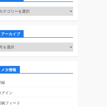
カ
テ
ゴ
リ
ー
アーカイブ
ア
ー
カ
イ
ブ
メタ情報
登録
ログイン
投稿フィード