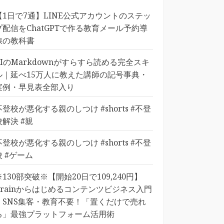
【1日で7通】LINE公式アカウントのステッ
プ配信をChatGPTで作る教育メール予約導
線の教科書
AIのMarkdownがすらすら読める完全スキ
ル｜延べ15万人に教えた講師の記号事典・
実例・早見表全部入り
不登校が悪化する親のしつけ #shorts #不登
校解決 #親
不登校が悪化する親のしつけ #shorts #不登
校 #ゲーム
※130部突破※【開始20日で109,240円】
Brainからはじめるコンテンツビジネス入門
｜SNS集客・教育不要！「置くだけで売れ
る」最強プラットフォーム活用術