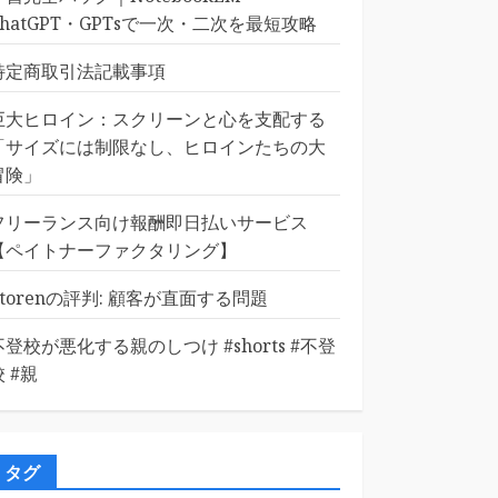
ChatGPT・GPTsで一次・二次を最短攻略
特定商取引法記載事項
巨大ヒロイン：スクリーンと心を支配する
「サイズには制限なし、ヒロインたちの大
冒険」
フリーランス向け報酬即日払いサービス
【ペイトナーファクタリング】
Etorenの評判: 顧客が直面する問題
不登校が悪化する親のしつけ #shorts #不登
校 #親
タグ