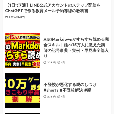
【1日で7通】LINE公式アカウントのステップ配信を
ChatGPTで作る教育メール予約導線の教科書
2026年8月7日
AIのMarkdownがすらすら読める完
全スキル｜延べ15万人に教えた講
師の記号事典・実例・早見表全部入
り
2026年8月6日
不登校が悪化する親のしつけ
#shorts #不登校解決 #親
2026年8月4日