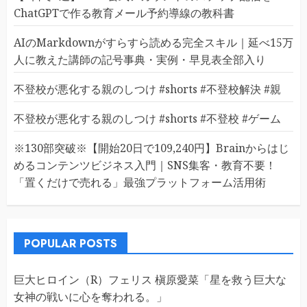
ChatGPTで作る教育メール予約導線の教科書
AIのMarkdownがすらすら読める完全スキル｜延べ15万
人に教えた講師の記号事典・実例・早見表全部入り
不登校が悪化する親のしつけ #shorts #不登校解決 #親
不登校が悪化する親のしつけ #shorts #不登校 #ゲーム
※130部突破※【開始20日で109,240円】Brainからはじ
めるコンテンツビジネス入門｜SNS集客・教育不要！
「置くだけで売れる」最強プラットフォーム活用術
POPULAR POSTS
巨大ヒロイン（R）フェリス 槇原愛菜「星を救う巨大な
女神の戦いに心を奪われる。」