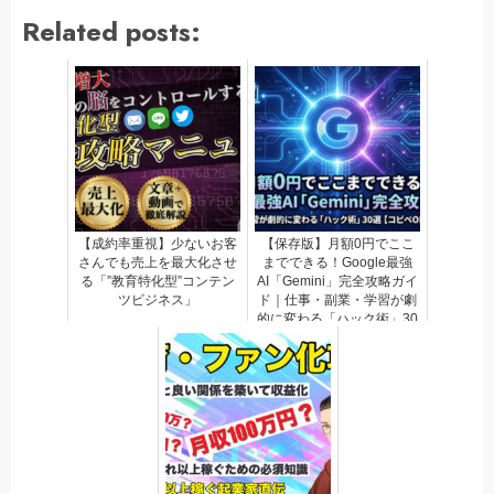
Related posts:
【成約率重視】少ないお客
【保存版】月額0円でここ
さんでも売上を最大化させ
までできる！Google最強
る「”教育特化型”コンテン
AI「Gemini」完全攻略ガイ
ツビジネス」
ド｜仕事・副業・学習が劇
的に変わる「ハック術」30
選【コピペOKプロンプト
付】