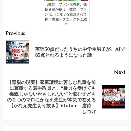
【教育・ファン化教材】発
信者達が使う「教育・ファ
ン化」における感謝されて
稼ぐ裏側テクニックをご紹
介
Continue
Previous
Reading
英語50点だったうちの中学生男子が、AIで
Pr
85点とれるようになった話
po
Next
【毒親の現実】家庭環境に苦しむ児童を前
に葛藤する若手教員と、“暴力を受けても
毒親じゃないかもしれない”と悩む子ども
Next
の２つのマロにかなえ先生が本気で答える
post:
【かなえ先生切り抜き】Vtuber 虐待
しつけ