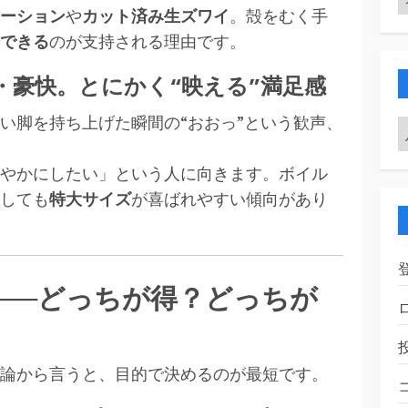
ーション
や
カット済み生ズワイ
。殻をむく手
できる
のが支持される理由です。
・豪快。とにかく“映える”満足感
い脚を持ち上げた瞬間の“おおっ”という歓声、
やかにしたい」という人に向きます。ボイル
しても
特大サイズ
が喜ばれやすい傾向があり
──どっちが得？どっちが
論から言うと、目的で決めるのが最短です。