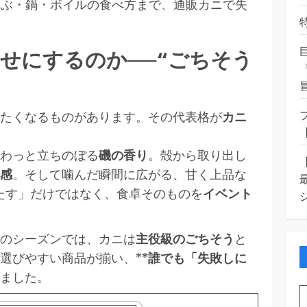
ゃぶ・鍋・ボイルの食べ方まで、通販カニで失
せにするのか──“ごちそう
たくなるものがあります。その代表格が
カニ
わっと立ちのぼる
磯の香り
。殻から取り出し
感
。そして噛んだ瞬間に広がる、甘く上品な
たす」だけではなく、食卓そのものを
イベント
のシーズンでは、カニは
主役級のごちそう
と
選びやすい商品が揃い、*
*誰でも「失敗しに
りました。