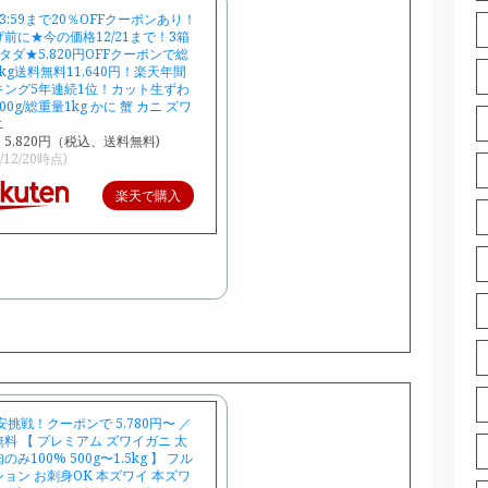
3:59まで20％OFFクーポンあり！
前に★今の価格12/21まで！3箱
タダ★5,820円OFFクーポンで総
kg送料無料11,640円！楽天年間
キング5年連続1位！カット生ずわ
00g/総重量1kg かに 蟹 カニ ズワ
ニ
5,820円（税込、送料無料)
5/12/20時点)
楽天で購入
安挑戦！クーポンで 5,780円〜 ／
料 【 プレミアム ズワイガニ 太
のみ100% 500g〜1.5kg 】 フル
ョン お刺身OK 本ズワイ 本ズワ