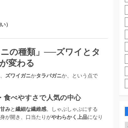
揃い）
ニの種類」──ズワイとタ
が変わる
、
ズワイガニ
か
タラバガニ
か、という点で
・食べやすさで人気の中心
甘み
と
繊細な繊維感
。しゃぶしゃぶにする
身が開き、口当たりが
やわらかく上品
になり