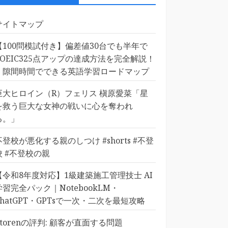
サイトマップ
【100問模試付き】偏差値30台でも半年で
TOEIC325点アップの達成方法を完全解説！
｜隙間時間でできる英語学習ロードマップ
巨大ヒロイン（R）フェリス 槇原愛菜「星
を救う巨大な女神の戦いに心を奪われ
る。」
不登校が悪化する親のしつけ #shorts #不登
校 #不登校の親
【令和8年度対応】1級建築施工管理技士 AI
学習完全パック｜NotebookLM・
ChatGPT・GPTsで一次・二次を最短攻略
Etorenの評判: 顧客が直面する問題