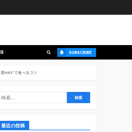
項
SUBSCRIBE
度MAX”で食べるコツ
検
:
最近の投稿