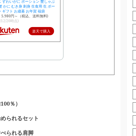
 ずわいがに ポーション 蟹しゃぶ
蟹 かに むき身 刺身 生食用 生 ポー
 ギフト お歳暮 お年賀 福袋
5,980円～（税込、送料無料)
5/12/20時点)
楽天で購入
100％）
始められるセット
食べられる肩脚