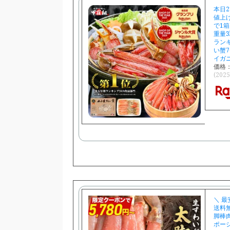
本日2
値上げ
で1箱
重量3
ラン
い蟹7
イガ
価格：
(202
＼ 最
送料無
脚棒肉
ポーシ