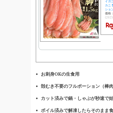
イガニ
カニ 
ション
価格：
(202
お刺身OKの生食用
殻むき不要のフルポーション（棒肉
カット済みで鍋・しゃぶが秒速で
ボイル済みで解凍したらそのまま