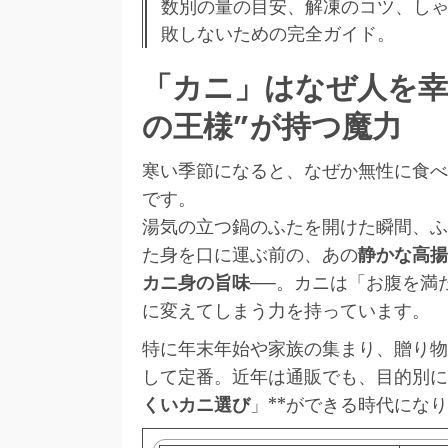
数別の量の目安、解凍のコツ、し
敗しないための完全ガイド。
「カニ」はなぜ人を幸
の王様”が持つ魔力
寒い季節になると、なぜか無性に食べ
です。
湯気の立つ鍋のふたを開けた瞬間、ふ
た身を口に運ぶ前の、あの
静かな高揚
カニ身の旨味
──。カニは「お腹を満
に変えてしまう力を持っています。
特に年末年始や家族の集まり、贈り物
して定番。近年は通販でも、目的別に
くいカニ選び
」**ができる時代にな