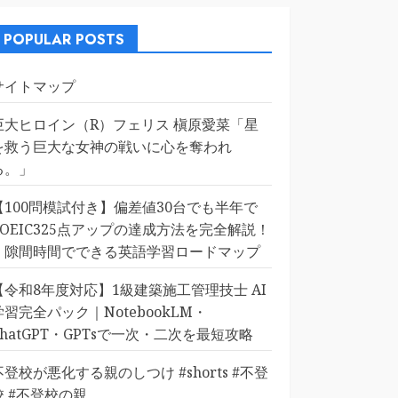
POPULAR POSTS
サイトマップ
巨大ヒロイン（R）フェリス 槇原愛菜「星
を救う巨大な女神の戦いに心を奪われ
る。」
【100問模試付き】偏差値30台でも半年で
TOEIC325点アップの達成方法を完全解説！
｜隙間時間でできる英語学習ロードマップ
【令和8年度対応】1級建築施工管理技士 AI
学習完全パック｜NotebookLM・
ChatGPT・GPTsで一次・二次を最短攻略
不登校が悪化する親のしつけ #shorts #不登
校 #不登校の親