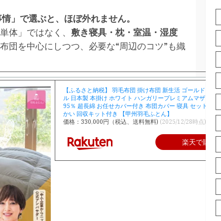
洗濯事情」で選ぶと、ほぼ外れません。
単体」ではなく、
敷き寝具・枕・室温・湿度
布団を中心にしつつ、必要な“周辺のコツ”も織
【ふるさと納税】 羽毛布団 掛け布団 新生活 ゴールドラベ
ル 日本製 本掛け ホワイト ハンガリープレミアムマザーグ
95％ 超長綿 お任せカバー付き 布団カバー 寝具 セット 国産
かい 回収キット付き 【甲州羽毛ふとん】
価格：330,000円（税込、送料無料)
(2025/12/28時点)
楽天で購入