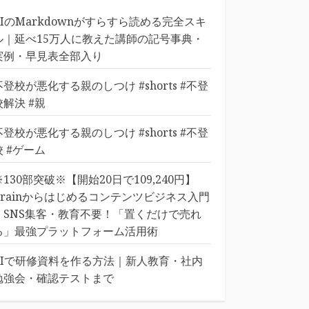
AIのMarkdownがすらすら読める完全スキ
ル｜延べ15万人に教えた講師の記号事典・
実例・早見表全部入り
不登校が悪化する親のしつけ #shorts #不登
校解決 #親
不登校が悪化する親のしつけ #shorts #不登
校 #ゲーム
※130部突破※【開始20日で109,240円】
Brainからはじめるコンテンツビジネス入門
｜SNS集客・教育不要！「置くだけで売れ
る」最強プラットフォーム活用術
AIで研修資料を作る方法｜新人教育・社内
勉強会・確認テストまで