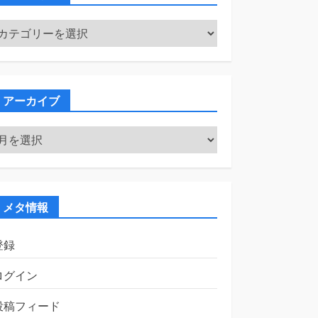
カ
テ
ゴ
リ
ー
アーカイブ
ア
ー
カ
イ
ブ
メタ情報
登録
ログイン
投稿フィード