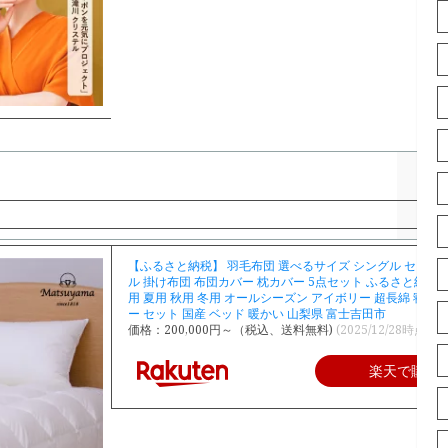
【ふるさと納税】 羽毛布団 選べるサイズ シングル セミダ
ル 掛け布団 布団カバー 枕カバー 5点セット ふるさと納税 
用 夏用 秋用 冬用 オールシーズン アイボリー 超長綿 寝具 
ー セット 国産 ベッド 暖かい 山梨県 富士吉田市
価格：200,000円～（税込、送料無料)
(2025/12/28時点)
楽天で購入