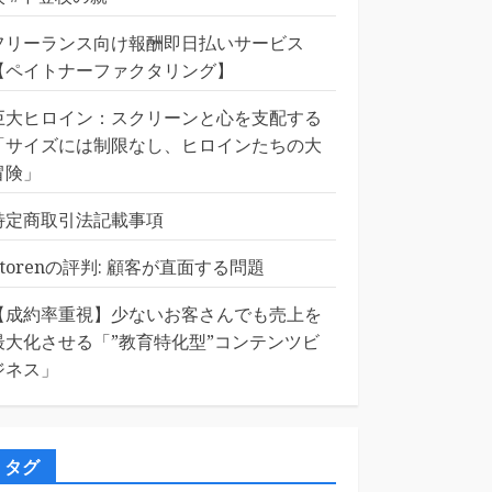
フリーランス向け報酬即日払いサービス
【ペイトナーファクタリング】
巨大ヒロイン：スクリーンと心を支配する
「サイズには制限なし、ヒロインたちの大
冒険」
特定商取引法記載事項
Etorenの評判: 顧客が直面する問題
【成約率重視】少ないお客さんでも売上を
最大化させる「”教育特化型”コンテンツビ
ジネス」
タグ