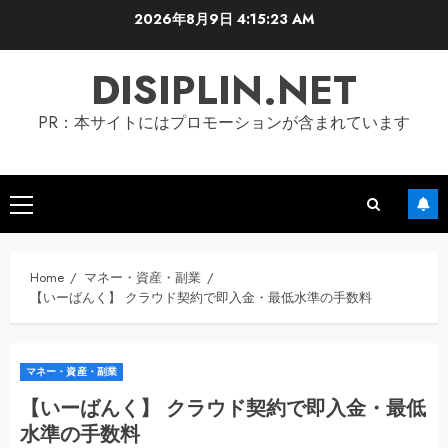
Skip
2026年8月9日
4:15:24 AM
to
content
DISIPLIN.NET
PR：本サイトにはプロモーションが含まれています
Primary
Menu
Home
マネー・資産・副業
【いーばんく】 クラウド契約で即入金・最低水準の手数料
マネー・資産・副業
【いーばんく】 クラウド契約で即入金・最低
水準の手数料