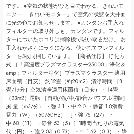
です。 ●空気の状態がひと目でわかる、きれいモ
ニター 「きれいモニター」で空気の状態を天井面
に光の色でお知らせします。 ●カンタンお手入れ
フィルターの取り外しも、カンタンです。フィル
ターについたホコリは掃除機で吸い取るだけ。 お
手入れがさらにラクになる、使い捨てプレフィル
ターを3枚同梱しています。 【商品仕様】 浄化方
式 ［「高濃度プラズマクラスター25000」浄化＆
amp；フィルター浄化］プラズマクラスター 適用
床面積（目安） 約12畳（約20m2）清浄時間 ［8
畳/19分］空気清浄適用床面積（目安） ～14畳
（23m2）運転 ［自動/強/中/静音/パワフル運転］
風 量（m3/分） ・強:3.1 ・中:2.0 ・静音:1.0消費
電力（W）（50/60Hz） ［・強:75（27） ・
中:60（11） ・静音:53（5）］1時間当たりの電気
代（円） ・強:2.03（0.73） ・中:1.62（0.3） ・静