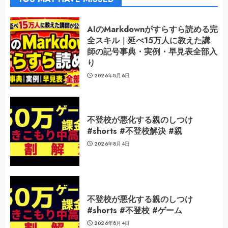
AIのMarkdownがすらすら読める完
全スキル｜延べ15万人に教えた講
師の記号事典・実例・早見表全部入
り
2026年8月6日
不登校が悪化する親のしつけ
#shorts #不登校解決 #親
2026年8月4日
不登校が悪化する親のしつけ
#shorts #不登校 #ゲーム
2026年8月4日