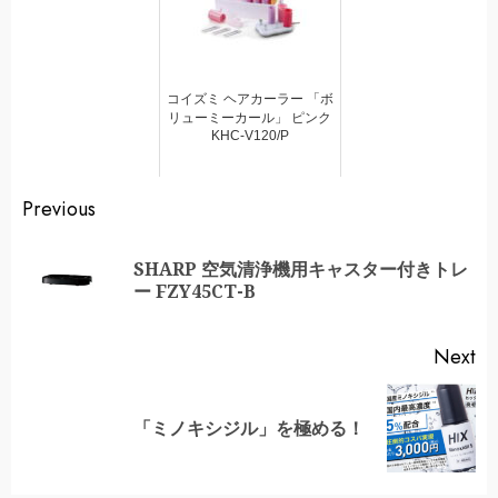
コイズミ ヘアカーラー 「ボ
リューミーカール」 ピンク
KHC-V120/P
Continue
Previous
Reading
SHARP 空気清浄機用キャスター付きトレ
Pr
ー FZY45CT-B
po
Next
Next
「ミノキシジル」を極める！
post: