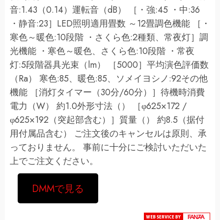
音:1.43（0.14）運転音（dB） ［・強:45 ・中:36
・静音:23］LED照明適用畳数 ～12畳調色機能 ［・
寒色～暖色:10段階 ・さくら色:2種類、常夜灯］調
光機能 ・寒色～暖色、さくら色:10段階 ・常夜
灯:5段階器具光束（lm） ［5000］平均演色評価数
（Ra） 寒色:85、暖色:85、ソメイヨシノ:92その他
機能 ［消灯タイマー（30分/60分）］待機時消費
電力（W） 約1.0外形寸法（） ［φ625×172 /
φ625×192（突起部含む）］質量（） 約8.5（据付
用付属品含む） ご注文後のキャンセルは原則、承
っておりません。 事前に十分にご検討いただいた
上でご注文ください。
DMMで見る