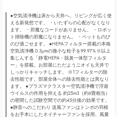
●空気清浄機は床から天井へ。リビングが広く使
える新発想です。 ・いたずらの心配がなくなり
ます。 ・邪魔なコードがありません。 ・ロボッ
ト掃除機の邪魔になりません。 ・ペットものび
のび過ごせます。 ●HEPAフィルター搭載の本格
空気清浄機 0.3μmの微小な粒子を99.97％※以上
集じんする「静電HEPA・脱臭一体型フィルタ
ー」を搭載。お部屋にただようニオイも天井で
しっかりキャッチします。 ※1フィルターの除
去性能です。部屋全体への除去性能とは異なり
ます。 ●プラズマクラスター空気清浄機で浮遊
ウイルスの作用を抑える 約25m3（約6畳相当）
の密閉した試験空間での約45分後の効果です。
●静音へのこだわり 送風ファンはトンボの羽根
をお手本にしたネイチャーファンを採用。風量