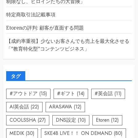
制限なし、ヒロインたちの大冒険」
特定商取引法記載事項
Etorenの評判: 顧客が直面する問題
【成約率重視】少ないお客さんでも売上を最大化させる
「”教育特化型”コンテンツビジネス」
タグ
#アウトドア
(15)
#ギフト
(14)
#英会話
(11)
AI英会話
(22)
ARASAWA
(12)
COOLSSHA
(27)
DNS設定
(10)
Etoren
(12)
MEDIK
(30)
SKE48 LIVE！！ ON DEMAND
(80)