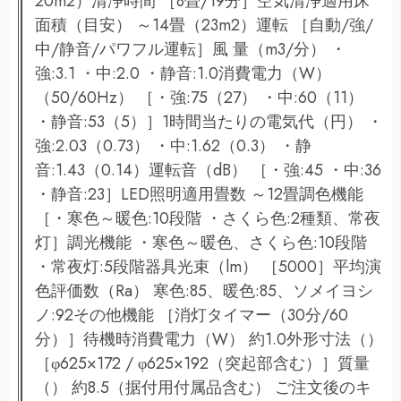
20m2）清浄時間 ［8畳/19分］空気清浄適用床
面積（目安） ～14畳（23m2）運転 ［自動/強/
中/静音/パワフル運転］風 量（m3/分） ・
強:3.1 ・中:2.0 ・静音:1.0消費電力（W）
（50/60Hz） ［・強:75（27） ・中:60（11）
・静音:53（5）］1時間当たりの電気代（円） ・
強:2.03（0.73） ・中:1.62（0.3） ・静
音:1.43（0.14）運転音（dB） ［・強:45 ・中:36
・静音:23］LED照明適用畳数 ～12畳調色機能
［・寒色～暖色:10段階 ・さくら色:2種類、常夜
灯］調光機能 ・寒色～暖色、さくら色:10段階
・常夜灯:5段階器具光束（lm） ［5000］平均演
色評価数（Ra） 寒色:85、暖色:85、ソメイヨシ
ノ:92その他機能 ［消灯タイマー（30分/60
分）］待機時消費電力（W） 約1.0外形寸法（）
［φ625×172 / φ625×192（突起部含む）］質量
（） 約8.5（据付用付属品含む） ご注文後のキ