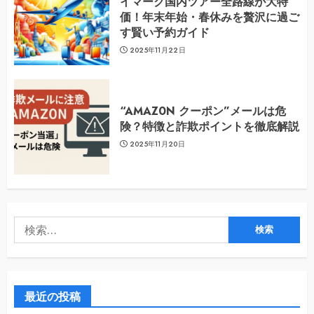
イマーク国内ツアー全路線が大特
価！年末年始・春休みを贅沢に過ご
す賢い予約ガイド
2025年11月22日
“AMAZ0N クーポン”メールは危
険？特徴と詐欺ポイントを徹底解説
2025年11月20日
検
索:
最近の投稿