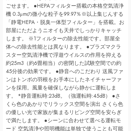
ごせます。 ●HEPAフィルター搭載の本格空気清浄
機 0.3μmの微小な粒子を99.97％※以上集じんする
「静電HEPA・脱臭一体型フィルター」を搭載。お
部屋にただようニオイも天井でしっかりキャッチ
します。 ※1フィルターの除去性能です。部屋全
体への除去性能とは異なります。 ●プラズマクラ
スター空気清浄機で浮遊ウイルスの作用を抑える
約25m3（約6畳相当）の密閉した試験空間での約
45分後の効果です。 ●静音へのこだわり 送風ファ
ンはトンボの羽根をお手本にしたネイチャーファ
ンを採用。風量を確保しながら静かに運転しま
す。 *静音運転時:23dB。（強運転時:45dB） ●さ
くら色のあかりでリラックス空間を演出 さくら色
の優しい光で家族が集まるリビング空間を安らぎ
で満たします。 ●シーンに合わせて選べる運転モ
ード 空気清浄や照明機能は単独で使うことも可能