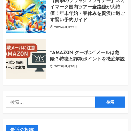
【衝撃のブラックフライデー】スカ
イマーク国内ツアー全路線が大特
価！年末年始・春休みを贅沢に過ご
す賢い予約ガイド
2025年11月22日
“AMAZ0N クーポン”メールは危
険？特徴と詐欺ポイントを徹底解説
2025年11月20日
検
索:
最近の投稿