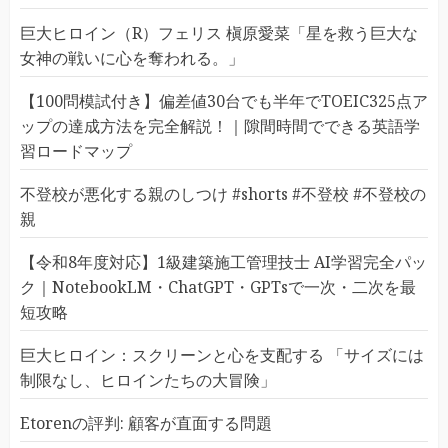
巨大ヒロイン（R）フェリス 槇原愛菜「星を救う巨大な
女神の戦いに心を奪われる。」
【100問模試付き】偏差値30台でも半年でTOEIC325点ア
ップの達成方法を完全解説！｜隙間時間でできる英語学
習ロードマップ
不登校が悪化する親のしつけ #shorts #不登校 #不登校の
親
【令和8年度対応】1級建築施工管理技士 AI学習完全パッ
ク｜NotebookLM・ChatGPT・GPTsで一次・二次を最
短攻略
巨大ヒロイン：スクリーンと心を支配する 「サイズには
制限なし、ヒロインたちの大冒険」
Etorenの評判: 顧客が直面する問題