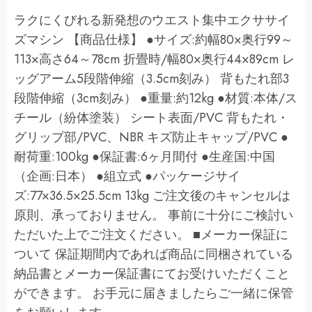
ラクにくびれる新発想のウエスト集中エクササイ
ズマシン 【商品仕様】 ●サイズ:約幅80×奥行99～
113×高さ64～78cm 折畳時/幅80×奥行44×89cm レ
ッグアーム5段階伸縮（3.5cm刻み） 背もたれ部3
段階伸縮（3cm刻み） ●重量:約12kg ●材質:本体/ス
チール（紛体塗装） シート表面/PVC 背もたれ・
グリップ部/PVC、NBR キズ防止キャップ/PVC ●
耐荷重:100kg ●保証書:6ヶ月間付 ●生産国:中国
（企画:日本） ●組立式 ●パッケージサイ
ズ:77×36.5×25.5cm 13kg ご注文後のキャンセルは
原則、承っておりません。 事前に十分にご検討い
ただいた上でご注文ください。 ■メーカー保証に
ついて 保証期間内であれば商品に同梱されている
納品書とメーカー保証書にてお受けいただくこと
ができます。 お手元に届きましたらご一緒に保管