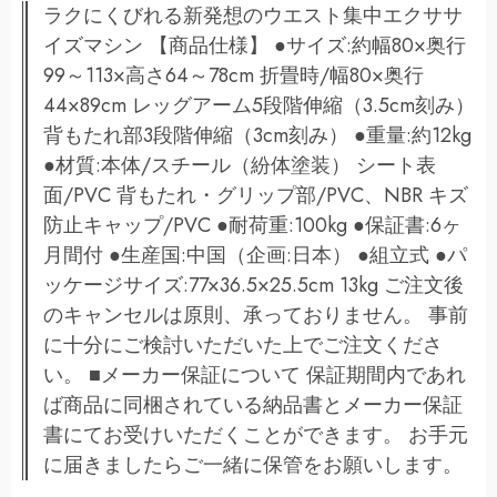
ラクにくびれる新発想のウエスト集中エクササ
イズマシン 【商品仕様】 ●サイズ:約幅80×奥行
99～113×高さ64～78cm 折畳時/幅80×奥行
44×89cm レッグアーム5段階伸縮（3.5cm刻み）
背もたれ部3段階伸縮（3cm刻み） ●重量:約12kg
●材質:本体/スチール（紛体塗装） シート表
面/PVC 背もたれ・グリップ部/PVC、NBR キズ
防止キャップ/PVC ●耐荷重:100kg ●保証書:6ヶ
月間付 ●生産国:中国（企画:日本） ●組立式 ●パ
ッケージサイズ:77×36.5×25.5cm 13kg ご注文後
のキャンセルは原則、承っておりません。 事前
に十分にご検討いただいた上でご注文くださ
い。 ■メーカー保証について 保証期間内であれ
ば商品に同梱されている納品書とメーカー保証
書にてお受けいただくことができます。 お手元
に届きましたらご一緒に保管をお願いします。