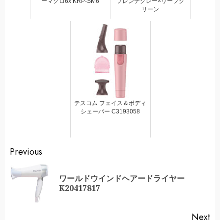
ーマクロ6x KRP-SM6
フレンチグレー×リーフグ
リーン
テスコム フェイス＆ボディ
シェーバー C3193058
Continue
Previous
Reading
ワールドウインドヘアードライヤー
Pr
K20417817
po
Next