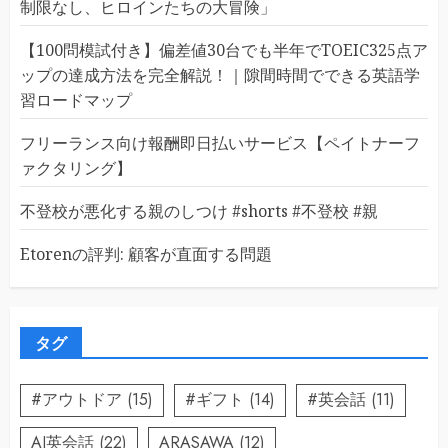
制限なし、ヒロインたちの大冒険」
【100問模試付き】偏差値30台でも半年でTOEIC325点ア
ップの達成方法を完全解説！｜隙間時間でできる英語学
習ロードマップ
フリーランス向け報酬即日払いサービス【ペイトナーフ
ァクタリング】
不登校が悪化する親のしつけ #shorts #不登校 #親
Etorenの評判: 顧客が直面する問題
タグ
#アウトドア
(15)
#ギフト
(14)
#英会話
(11)
AI英会話
(22)
ARASAWA
(12)