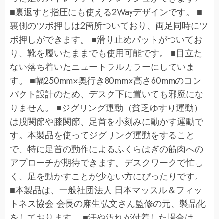
■裏返すと指圧にも使える2Wayデザインです。 ■
裏側のツボ押しは2箇所ついており、両足同時にツ
ボ押しができます。 ■滑り止めパットがついてお
り、靴を履いたままでも使用可能です。 ■目立た
ない落ち着いたニュートラルカラーにしていま
す。 ■幅250mm×奥行き80mm×高さ60mmのコン
パクト設計のため、デスク下に置いても邪魔にな
りません。 ■ジグリング運動（貧乏ゆすり運動）
は股関節や膝関節、足首を小刻みに動かす運動で
す。本製品を使ってジグリング運動をすること
で、特に足首の動作によるふくらはぎの筋肉への
アプローチが期待できます。デスクワークで忙し
く、足を動かすことが少ない方にぴったりです。
■本製品は、一般社団法人 日本マッスル＆フィッ
トネス協会 会長の麻生弘文さん監修の元、製品化
をしております。 ■汗や汚れが付着した場合は、