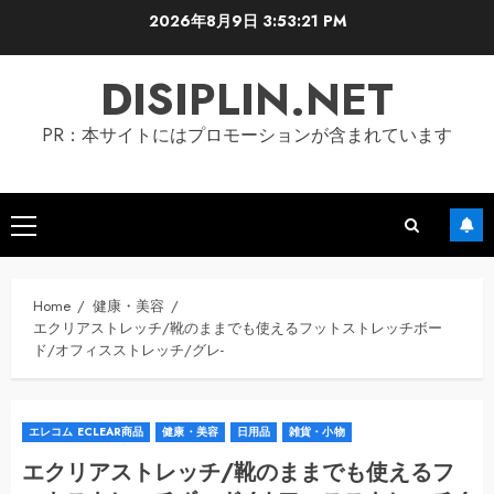
Skip
2026年8月9日
3:53:21 PM
to
content
DISIPLIN.NET
PR：本サイトにはプロモーションが含まれています
Primary
Menu
Home
健康・美容
エクリアストレッチ/靴のままでも使えるフットストレッチボー
ド/オフィスストレッチ/グレ-
エレコム ECLEAR商品
健康・美容
日用品
雑貨・小物
エクリアストレッチ/靴のままでも使えるフ