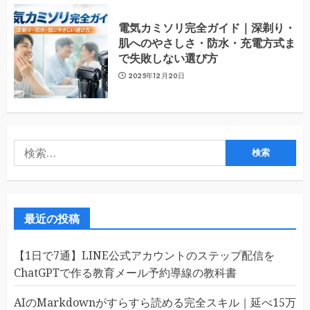
電気カミソリ完全ガイド｜深剃り・
肌へのやさしさ・防水・充電方式ま
で失敗しない選び方
2025年12月20日
検
索:
最近の投稿
【1日で7通】LINE公式アカウントのステップ配信を
ChatGPTで作る教育メール予約導線の教科書
AIのMarkdownがすらすら読める完全スキル｜延べ15万