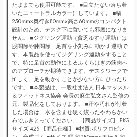
たままでも使用可能です。 ■目立たない落ち着
いたニュートラルカラーにしています。 ■幅
250mm×奥行き80mm×高さ60mmのコンパクト
設計のため、デスク下に置いても邪魔になりま
せん。 ■ジグリング運動（貧乏ゆすり運動）は
股関節や膝関節、足首を小刻みに動かす運動で
す。本製品を使ってジグリング運動をすること
で、特に足首の動作によるふくらはぎの筋肉へ
のアプローチが期待できます。デスクワークで
忙しく、足を動かすことが少ない方にぴったり
です。 ■本製品は、一般社団法人 日本マッスル
＆フィットネス協会 会長の麻生弘文さん監修の
元、製品化をしております。 ■汗や汚れが付着
した場合は、水を含ませ硬く絞ったやわらかい
布でふきとってください。 【商品サイズ】 PKG
サイズ:425 【商品仕様】 ■材質:ポリプロピレ