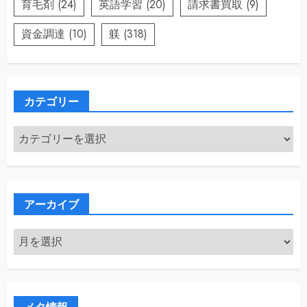
育毛剤
(24)
英語学習
(20)
請求書買取
(9)
資金調達
(10)
躾
(318)
カテゴリー
カ
テ
ゴ
リ
ー
アーカイブ
ア
ー
カ
イ
ブ