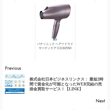
パナソニック ヘアードライ
ヤーナノケア C2192550
Continue
Previous
Reading
株式会社日本ビジネスリンクス： 最短2時
Pr
間で資金化が可能となったWEB完結の売
po
掛金買取サービス！【LINK】
Next