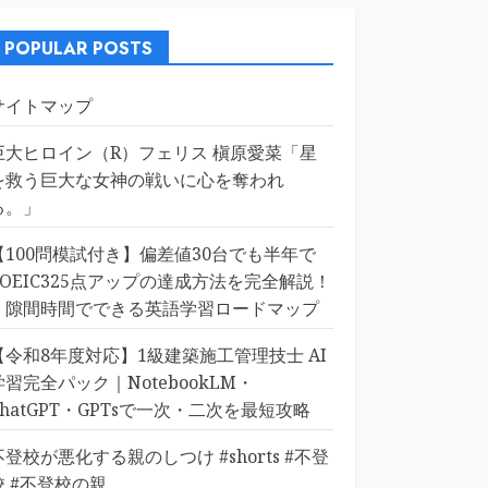
POPULAR POSTS
サイトマップ
巨大ヒロイン（R）フェリス 槇原愛菜「星
を救う巨大な女神の戦いに心を奪われ
る。」
【100問模試付き】偏差値30台でも半年で
TOEIC325点アップの達成方法を完全解説！
｜隙間時間でできる英語学習ロードマップ
【令和8年度対応】1級建築施工管理技士 AI
学習完全パック｜NotebookLM・
ChatGPT・GPTsで一次・二次を最短攻略
不登校が悪化する親のしつけ #shorts #不登
校 #不登校の親