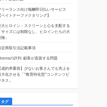
フリーランス向け報酬即日払いサービス
【ペイトナーファクタリング】
巨大ヒロイン：スクリーンと心を支配する
「サイズには制限なし、ヒロインたちの大
冒険」
特定商取引法記載事項
Etorenの評判: 顧客が直面する問題
【成約率重視】少ないお客さんでも売上を
最大化させる「”教育特化型”コンテンツビ
ジネス」
タグ