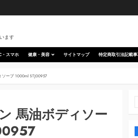
います
C・スマホ
健康・美容
サイトマップ
特定商取引法記載事
 1000ml STJ00957
索
ン 馬油ボディソー
00957