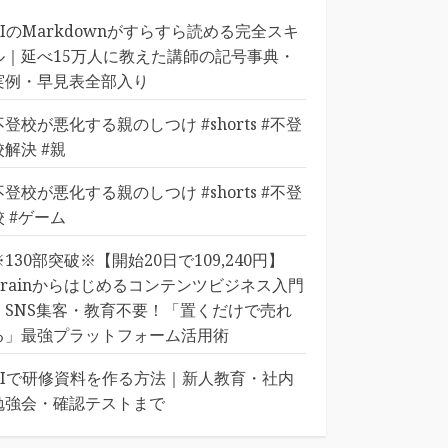
AIのMarkdownがすらすら読める完全スキ
ル｜延べ15万人に教えた講師の記号事典・
実例・早見表全部入り
不登校が悪化する親のしつけ #shorts #不登
校解決 #親
不登校が悪化する親のしつけ #shorts #不登
校 #ゲーム
※130部突破※【開始20日で109,240円】
Brainからはじめるコンテンツビジネス入門
｜SNS集客・教育不要！「置くだけで売れ
る」最強プラットフォーム活用術
AIで研修資料を作る方法｜新人教育・社内
勉強会・確認テストまで