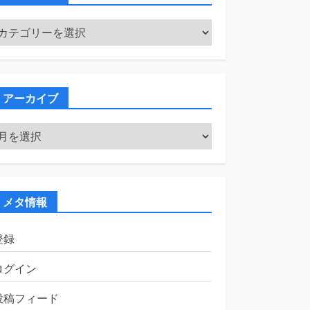
カ
テ
ゴ
リ
ー
アーカイブ
ア
ー
カ
イ
ブ
メタ情報
登録
ログイン
投稿フィード