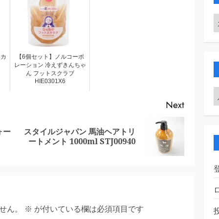
ンカ
【6個セット】ノルコーポ
レーション 冷えずきんちゃ
ん フットスクラブ
HIE0301X6
Next
ォー
スタイルジャパン 馬油ヘアトリ
Previous
Next
ートメント 1000ml STJ00940
post:
post:
せん。
※
が付いている欄は必須項目です