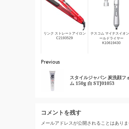
リンク ストレートアイロン
テスコム マイナスイオ
C2193529
ールドライヤー
K10619430
Continue
Previous
Reading
スタイルジャパン 炭洗顔フ
ム 150g 白 STJ01053
コメントを残す
メールアドレスが公開されることはありま