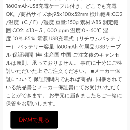
1600mAh-USB充電ケーブル付き、どこでも充電
OK。/商品サイズ:約95×100×52mm 検出範囲:CO2
/温度（C / F）/湿度 重量:150g 素材:ABS 測定範
囲:CO2: 413～5，000 ppm 温度:0～60℃ 湿
度:10％-85％ 電源:USB充電式（リチウムバッテリ
ー） バッテリー容量:1600mAh 付属品:USBケーブ
ル 保証期間 1年 生産国 中国 ご注文後のキャンセ
ルは原則、承っておりません。 事前に十分にご検
討いただいた上でご注文ください。 ■メーカー保
証について 保証期間内であれば商品に同梱されて
いる納品書とメーカー保証書にてお受けいただく
ことができます。 お手元に届きましたらご一緒に
保管をお願いします。
DMMで見る