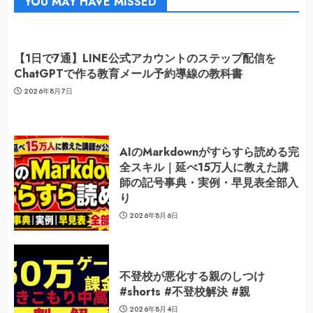
YOU MAY HAVE MISSED
【1日で7通】LINE公式アカウントのステップ配信を
ChatGPTで作る教育メール予約導線の教科書
2026年8月7日
AIのMarkdownがすらすら読める完
全スキル｜延べ15万人に教えた講
師の記号事典・実例・早見表全部入
り
2026年8月6日
不登校が悪化する親のしつけ
#shorts #不登校解決 #親
2026年8月4日