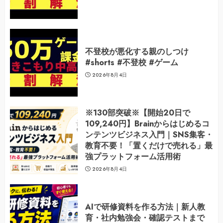
不登校が悪化する親のしつけ
#shorts #不登校 #ゲーム
2026年8月4日
※130部突破※【開始20日で
109,240円】Brainからはじめるコ
ンテンツビジネス入門｜SNS集客・
教育不要！「置くだけで売れる」最
強プラットフォーム活用術
2026年8月4日
AIで研修資料を作る方法｜新人教
育・社内勉強会・確認テストまで