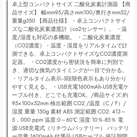
卓上型コンパクトサイズ 二酸化炭素計測器 【商
品サイズ】 幅mm95/高さmm100/奥行きmm52/
重量g350 【商品仕様】 ・卓上コンパクトサイ
ズな二酸化炭素濃度計（co2センサー）。 ・温
度/湿度も対応の多機能。 ・二酸化炭素濃度
（CO2濃度）・温度・湿度をリアルタイムで計
測できる、卓上コンパクトサイズなCO2濃度測
定器。 ・CO2濃度から密状況を簡単に判別で
き、適切な換気のタイミングが一目で分かる。
・リアルタイム表示-3段階色表示もあり分かり
やすく見える。 ・USB充電1600mAh-USB充電ケ
ーブル付き、どこでも充電OK。/商品サイズ:約
95×100×52mm 検出範囲:CO2 /温度（C / F）/
湿度 重量:150g 素材:ABS 測定範囲:CO2: 413～
5，000 ppm 温度:0～60℃ 湿度:10％-85％ 電
源:USB充電式（リチウムバッテリー） バッテリ
ー容量:1600mAh 付属品:USBケーブル 保証期間