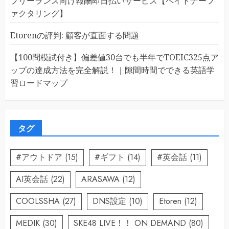
フリーランス向け報酬即日払いサービス【ペイトナーフ
ァクタリング】
Etorenの評判: 顧客が直面する問題
【100問模試付き】偏差値30台でも半年でTOEIC325点ア
ップの達成方法を完全解説！｜隙間時間でできる英語学
習ロードマップ
タグ
#アウトドア
(15)
#ギフト
(14)
#英会話
(11)
AI英会話
(22)
ARASAWA
(12)
COOLSSHA
(27)
DNS設定
(10)
Etoren
(12)
MEDIK
(30)
SKE48 LIVE！！ ON DEMAND
(80)