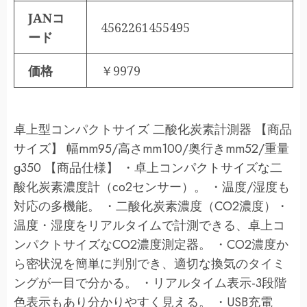
JANコ
4562261455495
ード
価格
￥9979
卓上型コンパクトサイズ 二酸化炭素計測器 【商品
サイズ】 幅mm95/高さmm100/奥行きmm52/重量
g350 【商品仕様】 ・卓上コンパクトサイズな二
酸化炭素濃度計（co2センサー）。 ・温度/湿度も
対応の多機能。 ・二酸化炭素濃度（CO2濃度）・
温度・湿度をリアルタイムで計測できる、卓上コ
ンパクトサイズなCO2濃度測定器。 ・CO2濃度か
ら密状況を簡単に判別でき、適切な換気のタイミ
ングが一目で分かる。 ・リアルタイム表示-3段階
色表示もあり分かりやすく見える。 ・USB充電