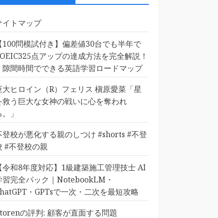
サイトマップ
【100問模試付き】偏差値30台でも半年で
TOEIC325点アップの達成方法を完全解説！
｜隙間時間でできる英語学習ロードマップ
巨大ヒロイン（R）フェリス 槇原愛菜「星
を救う巨大な女神の戦いに心を奪われ
る。」
不登校が悪化する親のしつけ #shorts #不登
校 #不登校の親
【令和8年度対応】1級建築施工管理技士 AI
学習完全パック｜NotebookLM・
ChatGPT・GPTsで一次・二次を最短攻略
Etorenの評判: 顧客が直面する問題