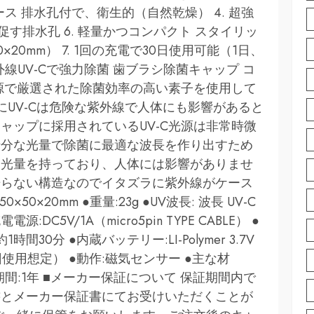
ース 排水孔付で、衛生的（自然乾燥） 4. 超強
燥を促す排水孔 6. 軽量かつコンパクト スタイリッ
×20mm） 7. 1回の充電で30日使用可能（1日、
線UV-Cで強力除菌 歯ブラシ除菌キャップ コ
光源で厳選された除菌効率の高い素子を使用して
にUV-Cは危険な紫外線で人体にも影響があると
ャップに採用されているUV-C光源は非常時微
十分な光量で除菌に最適な波長を作り出すため
な光量を持っており、人体には影響がありませ
光らない構造なのでイタズラに紫外線がケース
×20mm ●重量:23g ●UV波長: 波長 UV-C
電源:DC5V/1A（micro5pin TYPE CABLE） ●
時間30分 ●内蔵バッテリー:LI-Polymer 3.7V
 2回使用想定） ●動作:磁気センサー ●主な材
保証期間:1年 ■メーカー保証について 保証期間内で
書とメーカー保証書にてお受けいただくことが