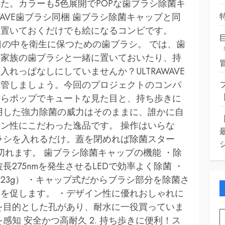
た。カラーも5色展開でPOPな歯ブラシ除菌キ
WAVE歯ブラシ同梱 歯ブラシ除菌キャップと同
。置いておくだけでも絵になるコンビです。
口の中を衛生に保つための歯ブラシ。 では、歯
？家族の歯ブラシと一緒に置いておいたり、持
れっぱなしにしていませんか？ULTRAWAVE
保管しましょう。今回のプロジェクトのコンパ
ならポップでキュートな見た目と、持ち歩きに
使用した強力除菌の威力はそのままに、誰かに自
ン性にこだわった逸品です。 操作はいらな
ラシを入れるだけ。蓋を閉めれば除菌スター
切れます。 歯ブラシ除菌キャップの機能 ・除
275nmを発生させるLEDで効率よく除菌 ・
23g） ・キャップ式だからブラシ部分を除菌さ
を促します。 ・デザイン性に優れおしゃれに
を目的とした孔があり、耐水に一役買っていま
を感知 安全かつ高耐久 2. 持ち歩きに便利！ス