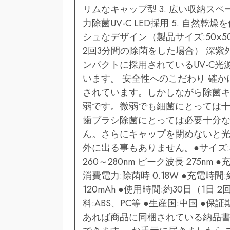
リムなキャップ型 3. 広い収納スペ
力除菌UV-C LED採用 5. 自然乾
シュなデザイン（製品サイズ:50×50
2回3分間の除菌をした場合） 深紫外
ンパクトに採用されているUV-C
います。 安全性へのこだわり 確か
されています。しかしながら除菌キ
弱です。微弱でも細菌にとっては
歯ブラシ除菌にとっては必要十分
ん。さらにキャップを閉めないと
外に出る事もありません。●サイズ:50×50
260～280nm ピーク波長 275nm ●充電
消費電力:除菌時 0.18W ●充電時間:約1
120mAh ●使用時間:約30日（1日
料:ABS、PC等 ●生産国:中国 ●
あれば商品に同梱されている納品