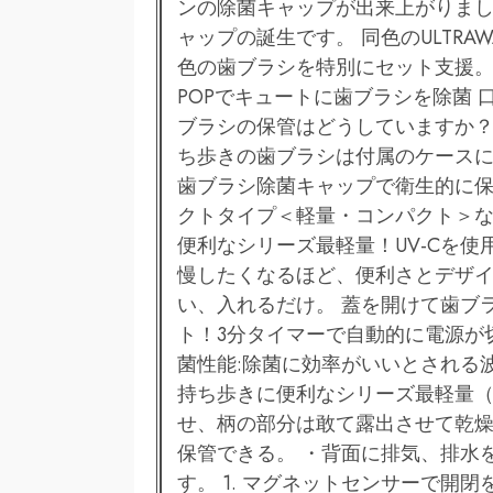
ンの除菌キャップが出来上がりまし
ャップの誕生です。 同色のULTRA
色の歯ブラシを特別にセット支援
POPでキュートに歯ブラシを除菌 
ブラシの保管はどうしていますか
ち歩きの歯ブラシは付属のケースに入
歯ブラシ除菌キャップで衛生的に
クトタイプ＜軽量・コンパクト＞
便利なシリーズ最軽量！UV-Cを
慢したくなるほど、便利さとデザイ
い、入れるだけ。 蓋を開けて歯ブ
ト！3分タイマーで自動的に電源が
菌性能:除菌に効率がいいとされる波長
持ち歩きに便利なシリーズ最軽量（
せ、柄の部分は敢て露出させて乾燥
保管できる。 ・背面に排気、排水
す。 1. マグネットセンサーで開閉