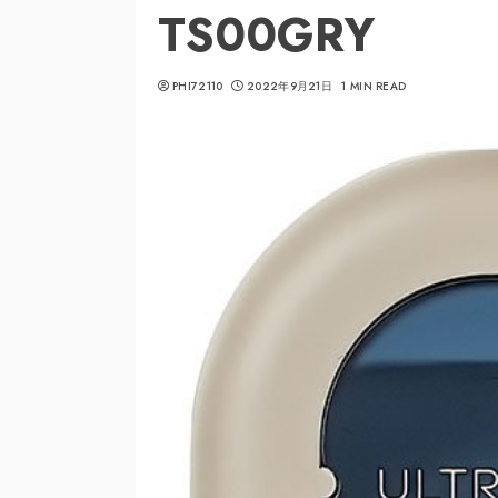
TS00GRY
PHI72110
2022年9月21日
1 MIN READ