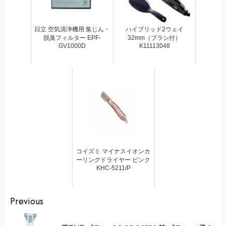
日立 空気清浄機用 集じん・
ハイブリッド2ウェイ
脱臭フィルター EPF-
32mm（ブラシ付）
GV1000D
K11113048
コイズミ マイナスイオンカ
ーリングドライヤー ピンク
KHC-5211/P
Continue
Previous
Reading