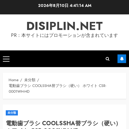
Skip
2026年8月10日
4:41:15 AM
to
content
DISIPLIN.NET
PR：本サイトにはプロモーションが含まれています
Primary
Menu
Home
未分類
電動歯ブラシ COOLSSHA替ブラシ（硬い） ホワイト CSR-
0001WH-HD
未分類
電動歯ブラシ COOLSSHA替ブラシ（硬い）