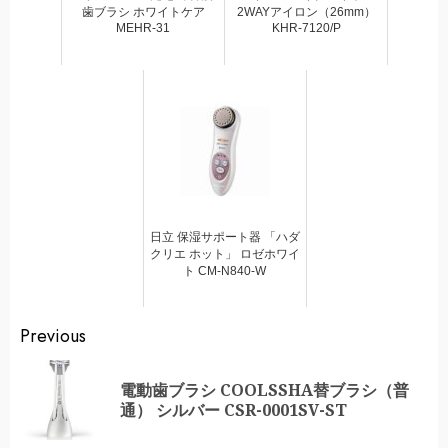
歯ブラシ ホワイトケア
2WAYアイロン（26mm）
MEHR-31
KHR-7120/P
日立 保湿サポート器 「ハダ
クリエ ホット」 ロゼホワイ
ト CM-N840-W
Continue
Previous
Reading
電動歯ブラシ COOLSSHA替ブラシ（普
Pr
通） シルバー CSR-0001SV-ST
po