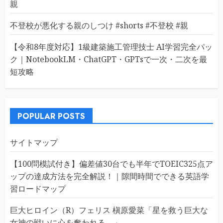
親
不登校が悪化する親のしつけ #shorts #不登校 #親
【令和8年度対応】1級建築施工管理技士 AI学習完全パッ
ク｜NotebookLM・ChatGPT・GPTsで一次・二次を最
短攻略
POPULAR POSTS
サイトマップ
【100問模試付き】偏差値30台でも半年でTOEIC325点ア
ップの達成方法を完全解説！｜隙間時間でできる英語学
習ロードマップ
巨大ヒロイン（R）フェリス 槇原愛菜「星を救う巨大な
女神の戦いに心を奪われる。」