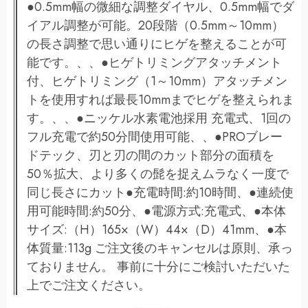
●0.5mm幅の微細な調整ダイヤル、0.5mm幅でダ
イアル調整が可能。20段階（0.5mm～10mm）
の長さ調整で思い通りにヒゲを整えることが可
能です。、、●ヒゲトリミングアタッチメント
付、ヒゲトリミング（1～10mm）アタッチメン
トを使用すれば最長10mmまでヒゲを整えられま
す。、、●ニッケル水素電池採用 充電式、1回の
フル充電で約50分間使用可能、、●PROブレー
ドテック、刃と刃の間のカット部分の面積を
50％拡大、より多くの髭を捉えムラなく一度で
同じ長さにカット●充電時間:約10時間、●連続使
用可能時間:約50分、●電源方式:充電式、●本体
サイズ:（H）165×（W）44×（D）41mm、●本
体質量:113g ご注文後のキャンセルは原則、承っ
ておりません。 事前に十分にご検討いただいた
上でご注文ください。