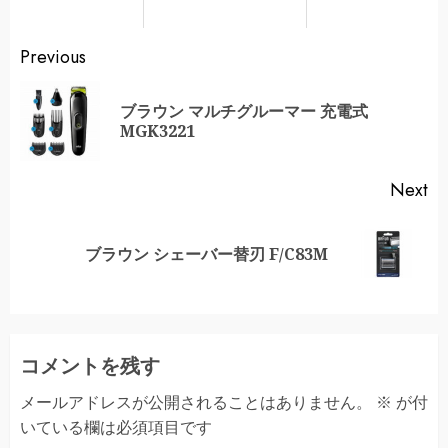
Continue
Previous
Reading
ブラウン マルチグルーマー 充電式
Pr
MGK3221
po
Next
Next
ブラウン シェーバー替刃 F/C83M
post:
コメントを残す
メールアドレスが公開されることはありません。
※
が付
いている欄は必須項目です