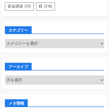
資金調達
(10)
躾
(318)
カテゴリー
カ
テ
ゴ
リ
ー
アーカイブ
ア
ー
カ
イ
ブ
メタ情報