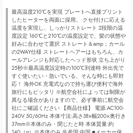
最高温度210℃を実現 プレートへ直接プリント
したヒーターを両面に採用。 クセ付けに応える
温度を実現し、しっかりストレート 2段階の温
度設定 160℃と210℃の温度設定で、髪の状態や
好みに合わせて選択 ストレート＆amp；カール
の2WAY仕様 ストレートヘアーはもちろん、カ
ールアレンジも対応したヘッド形状 立ち上がり
25秒※最高温度設定時の100℃到達時 外出先で
すぐ使いたい・急いでいる、そんな時にも即対
応！ 海外OK 充電式なので持ち運び便利で海外
旅行にもピッタリ ※航空会社によっては制限が
異なる場合がありますので、必ず事前に航空会
社にご確認ください 【商品仕様】 電源:AC100-
240V 50/60Hz 本体寸法:高さ38×幅200×奥行き
37mm※本体のみ・閉じたと時 本体質量:約
140（g）※本体のみ 生産国:中国 ■メーカー保