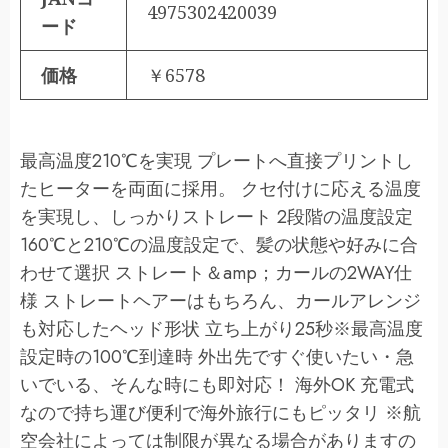
4975302420039
ード
価格
￥6578
最高温度210℃を実現 プレートへ直接プリントし
たヒーターを両面に採用。 クセ付けに応える温度
を実現し、しっかりストレート 2段階の温度設定
160℃と210℃の温度設定で、髪の状態や好みに合
わせて選択 ストレート＆amp；カールの2WAY仕
様 ストレートヘアーはもちろん、カールアレンジ
も対応したヘッド形状 立ち上がり25秒※最高温度
設定時の100℃到達時 外出先ですぐ使いたい・急
いでいる、そんな時にも即対応！ 海外OK 充電式
なので持ち運び便利で海外旅行にもピッタリ ※航
空会社によっては制限が異なる場合がありますの