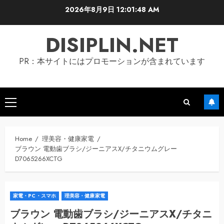
Skip
2026年8月9日
12:01:48 AM
to
content
DISIPLIN.NET
PR：本サイトにはプロモーションが含まれています
Primary
Menu
Home
理美容・健康家電
ブラウン 電動歯ブラシ/ジーニアスX/チタニウムグレー
D7065266XCTG
家電・PC・スマホ
理美容・健康家電
ブラウン 電動歯ブラシ/ジーニアスX/チタニ