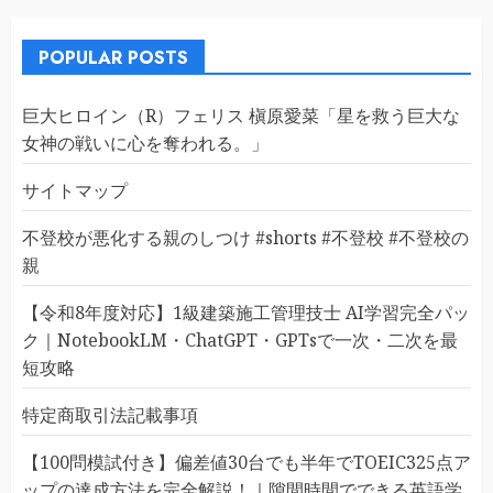
POPULAR POSTS
巨大ヒロイン（R）フェリス 槇原愛菜「星を救う巨大な
女神の戦いに心を奪われる。」
サイトマップ
不登校が悪化する親のしつけ #shorts #不登校 #不登校の
親
【令和8年度対応】1級建築施工管理技士 AI学習完全パッ
ク｜NotebookLM・ChatGPT・GPTsで一次・二次を最
短攻略
特定商取引法記載事項
【100問模試付き】偏差値30台でも半年でTOEIC325点ア
ップの達成方法を完全解説！｜隙間時間でできる英語学