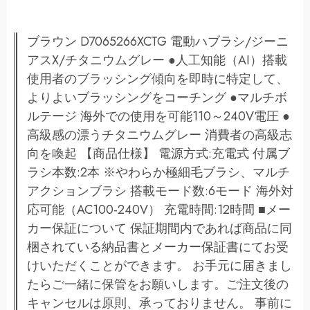
ブラウン D7065266XCTG 電動ハブラシ/ジーニ
アスX/チタニウムグレー ●人工知能（AI）搭載
使用者のブラッシング傾向を即時に特定して、
よりよいブラッシングをコーチング ●マルチボ
ルテージ 海外での使用を可能110～240V電圧 ●
高級感の漂うチタニウムグレー 消費者の高級志
向を喚起 【商品仕様】 電源方式:充電式 付属ブ
ラシ本数:2本 ※やわらか極細毛ブラシ、マルチ
アクションブラシ 搭載モード数:6モード 海外対
応可能（AC100-240V） 充電時間:12時間 ■メー
カー保証について 保証期間内であれば商品に同
梱されている納品書とメーカー保証書にてお受
けいただくことができます。 お手元に届きまし
たらご一緒に保管をお願いします。ご注文後の
キャンセルは原則、承っておりません。 事前に