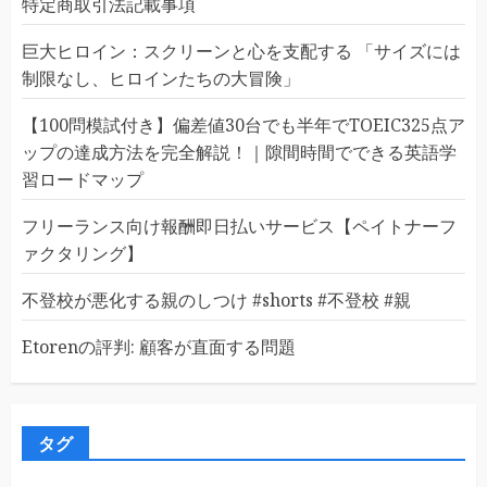
特定商取引法記載事項
巨大ヒロイン：スクリーンと心を支配する 「サイズには
制限なし、ヒロインたちの大冒険」
【100問模試付き】偏差値30台でも半年でTOEIC325点ア
ップの達成方法を完全解説！｜隙間時間でできる英語学
習ロードマップ
フリーランス向け報酬即日払いサービス【ペイトナーフ
ァクタリング】
不登校が悪化する親のしつけ #shorts #不登校 #親
Etorenの評判: 顧客が直面する問題
タグ