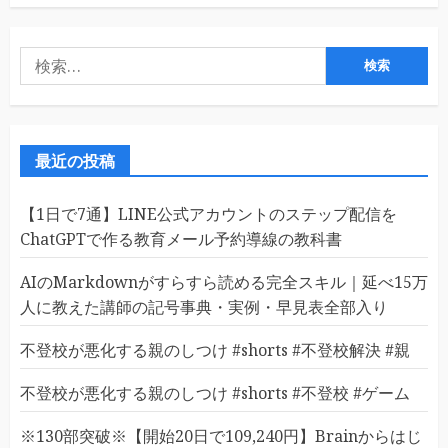
検
索:
最近の投稿
【1日で7通】LINE公式アカウントのステップ配信を
ChatGPTで作る教育メール予約導線の教科書
AIのMarkdownがすらすら読める完全スキル｜延べ15万
人に教えた講師の記号事典・実例・早見表全部入り
不登校が悪化する親のしつけ #shorts #不登校解決 #親
不登校が悪化する親のしつけ #shorts #不登校 #ゲーム
※130部突破※【開始20日で109,240円】Brainからはじ