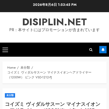
Skip
2026年8月6日
1:53:46 PM
to
content
DISIPLIN.NET
PR：本サイトにはプロモーションが含まれています
Primary
Menu
Home
未分類
コイズミ ヴィダルサスーン マイナスイオンヘアドライヤー
（1200W） ピンク VSD-1212-PJ
未分類
コイズミ ヴィダルサスーン マイナスイオン