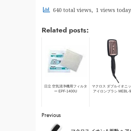
640 total views, 1 views today
Related posts:
日立 空気清浄機用フィルタ
マクロス ダブルイオニ
ー EPF-1400U
アイロンブラシ MEBL-9
Continue
Previous
Reading
マクロス イオン＆振動 ヘア