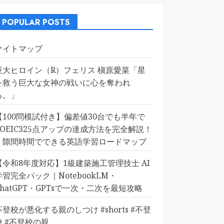
POPULAR POSTS
サイトマップ
巨大ヒロイン（R）フェリス 槇原愛菜「星
を救う巨大な女神の戦いに心を奪われ
る。」
【100問模試付き】偏差値30台でも半年で
TOEIC325点アップの達成方法を完全解説！
｜隙間時間でできる英語学習ロードマップ
【令和8年度対応】1級建築施工管理技士 AI
学習完全パック｜NotebookLM・
ChatGPT・GPTsで一次・二次を最短攻略
不登校が悪化する親のしつけ #shorts #不登
校 #不登校の親