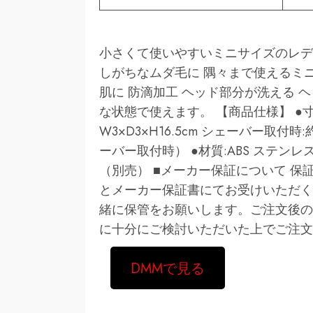
小さくて使いやすいミニサイズのレデ
しがちなムダ毛に 隅々まで使えるミ
肌に 防滴加工 ヘッド部分が洗える
な状態で使えます。 【商品仕様】 ●寸
W3×D3×H16.5cm シェーバー取付時:
ーバー取付時） ●材質:ABS ステンレ
（別売） ■メーカー保証について 
とメーカー保証書にてお受けいただく
緒に保管をお願いします。ご注文後の
に十分にご検討いただいた上でご注文
DMMで見る