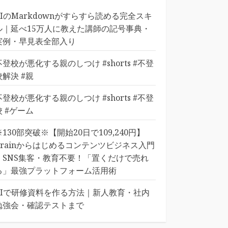
AIのMarkdownがすらすら読める完全スキ
ル｜延べ15万人に教えた講師の記号事典・
実例・早見表全部入り
不登校が悪化する親のしつけ #shorts #不登
校解決 #親
不登校が悪化する親のしつけ #shorts #不登
校 #ゲーム
※130部突破※【開始20日で109,240円】
Brainからはじめるコンテンツビジネス入門
｜SNS集客・教育不要！「置くだけで売れ
る」最強プラットフォーム活用術
AIで研修資料を作る方法｜新人教育・社内
勉強会・確認テストまで