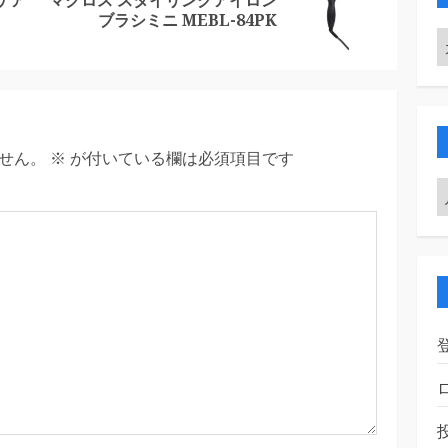
Previous
Next
ブラシミニ MEBL-84PK
post:
post:
せん。
※
が付いている欄は必須項目です