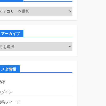
カ
テ
ゴ
リ
ー
アーカイブ
ア
ー
カ
イ
ブ
メタ情報
登録
ログイン
投稿フィード