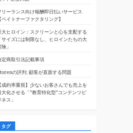
フリーランス向け報酬即日払いサービス
【ペイトナーファクタリング】
巨大ヒロイン：スクリーンと心を支配する
「サイズには制限なし、ヒロインたちの大
冒険」
特定商取引法記載事項
Etorenの評判: 顧客が直面する問題
【成約率重視】少ないお客さんでも売上を
最大化させる「”教育特化型”コンテンツビ
ジネス」
タグ