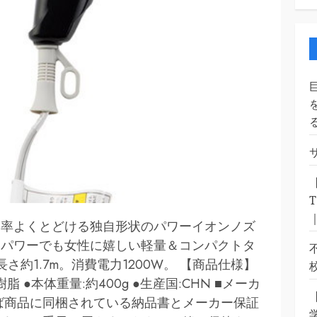
効率よくとどける独自形状のパワーイオンノズ
イパワーでも女性に嬉しい軽量＆コンパクトタ
約1.7m。消費電力1200W。 【商品仕様】
ABS樹脂 ●本体重量:約400g ●生産国:CHN ■メーカ
ば商品に同梱されている納品書とメーカー保証