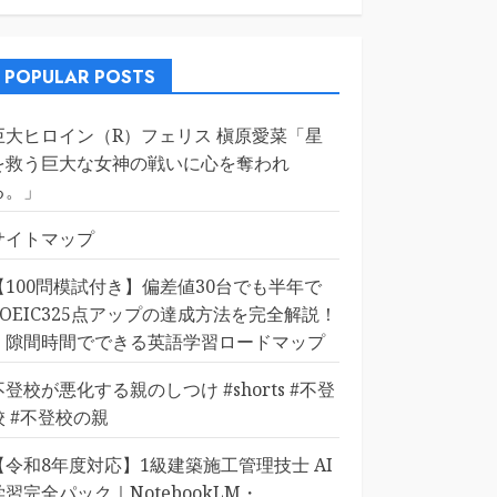
POPULAR POSTS
巨大ヒロイン（R）フェリス 槇原愛菜「星
を救う巨大な女神の戦いに心を奪われ
る。」
サイトマップ
【100問模試付き】偏差値30台でも半年で
TOEIC325点アップの達成方法を完全解説！
｜隙間時間でできる英語学習ロードマップ
不登校が悪化する親のしつけ #shorts #不登
校 #不登校の親
【令和8年度対応】1級建築施工管理技士 AI
学習完全パック｜NotebookLM・