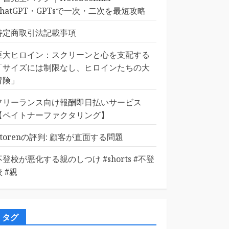
ChatGPT・GPTsで一次・二次を最短攻略
特定商取引法記載事項
巨大ヒロイン：スクリーンと心を支配する
「サイズには制限なし、ヒロインたちの大
冒険」
フリーランス向け報酬即日払いサービス
【ペイトナーファクタリング】
Etorenの評判: 顧客が直面する問題
不登校が悪化する親のしつけ #shorts #不登
校 #親
タグ