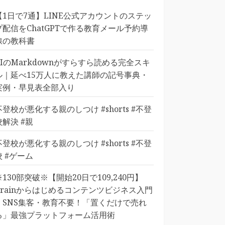
【1日で7通】LINE公式アカウントのステッ
プ配信をChatGPTで作る教育メール予約導
線の教科書
AIのMarkdownがすらすら読める完全スキ
ル｜延べ15万人に教えた講師の記号事典・
実例・早見表全部入り
不登校が悪化する親のしつけ #shorts #不登
校解決 #親
不登校が悪化する親のしつけ #shorts #不登
校 #ゲーム
※130部突破※【開始20日で109,240円】
Brainからはじめるコンテンツビジネス入門
｜SNS集客・教育不要！「置くだけで売れ
る」最強プラットフォーム活用術