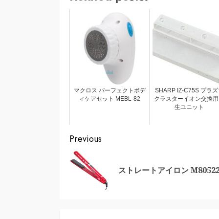
マクロス パーフェクトボデ
SHARP IZ-C75S プラ
ィケアセット MEBL-82
クラスターイオン交換用
生ユニット
Continue
Previous
Reading
ストレートアイロン M80522