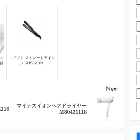
ズマ
コイズミ ストレートアイロ
発
ン KHS8210K
Next
マイナスイオンヘアドライヤー
Previous
Next
116
M80421118
post:
post: