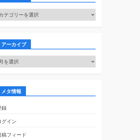
カ
テ
ゴ
リ
ー
アーカイブ
ア
ー
カ
イ
ブ
メタ情報
登録
ログイン
投稿フィード