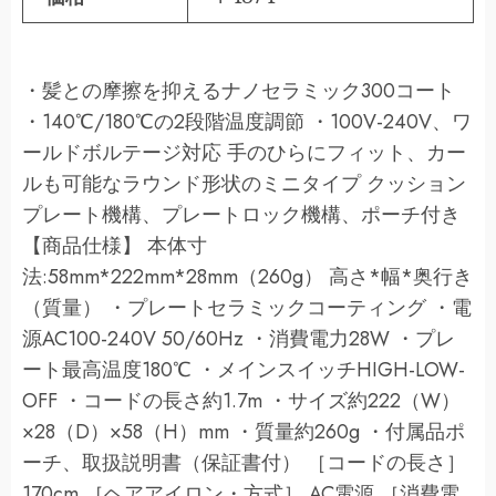
・髪との摩擦を抑えるナノセラミック300コート
・140℃/180℃の2段階温度調節 ・100V-240V、ワ
ールドボルテージ対応 手のひらにフィット、カー
ルも可能なラウンド形状のミニタイプ クッション
プレート機構、プレートロック機構、ポーチ付き
【商品仕様】 本体寸
法:58mm*222mm*28mm（260g） 高さ*幅*奥行き
（質量） ・プレートセラミックコーティング ・電
源AC100-240V 50/60Hz ・消費電力28W ・プレ
ート最高温度180℃ ・メインスイッチHIGH-LOW-
OFF ・コードの長さ約1.7m ・サイズ約222（W）
×28（D）×58（H）mm ・質量約260g ・付属品ポ
ーチ、取扱説明書（保証書付） ［コードの長さ］
170cm ［ヘアアイロン・方式］ AC電源 ［消費電