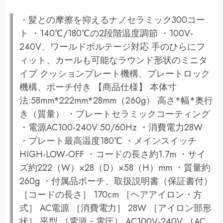
・髪との摩擦を抑えるナノセラミック300コー
ト ・140℃/180℃の2段階温度調節 ・100V-
240V、ワールドボルテージ対応 手のひらにフ
ィット、カールも可能なラウンド形状のミニタ
イプ クッションプレート機構、プレートロック
機構、ポーチ付き 【商品仕様】 本体寸
法:58mm*222mm*28mm（260g） 高さ*幅*奥行
き（質量） ・プレートセラミックコーティング
・電源AC100-240V 50/60Hz ・消費電力28W
・プレート最高温度180℃ ・メインスイッチ
HIGH-LOW-OFF ・コードの長さ約1.7m ・サイ
ズ約222（W）×28（D）×58（H）mm ・質量約
260g ・付属品ポーチ、取扱説明書（保証書付）
［コードの長さ］ 170cm ［ヘアアイロン・方
式］ AC電源 ［消費電力］ 28W ［アイロン部形
状］ 平型 ［電源・電圧］ AC100V-240V ［AC