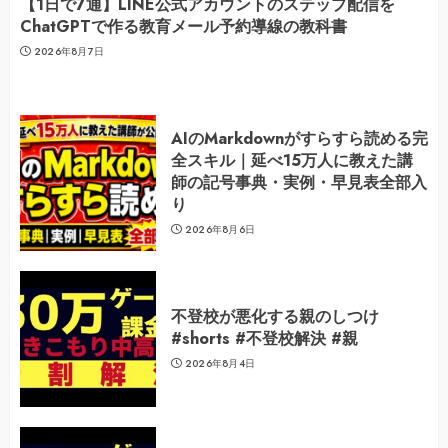
【1日で7通】LINE公式アカウントのステップ配信を
ChatGPTで作る教育メール予約導線の教科書
2026年8月7日
AIのMarkdownがすらすら読める完
全スキル｜延べ15万人に教えた講
師の記号事典・実例・早見表全部入
り
2026年8月6日
不登校が悪化する親のしつけ
#shorts #不登校解決 #親
2026年8月4日