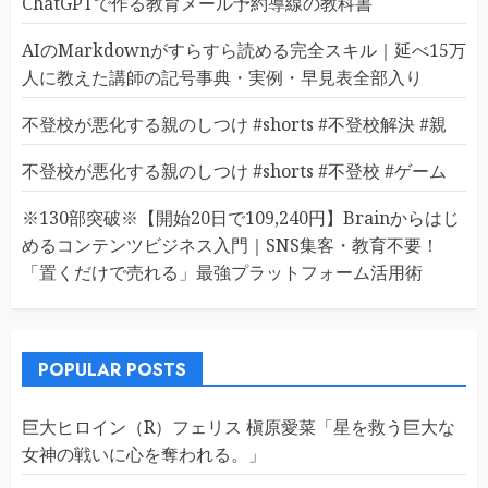
ChatGPTで作る教育メール予約導線の教科書
AIのMarkdownがすらすら読める完全スキル｜延べ15万
人に教えた講師の記号事典・実例・早見表全部入り
不登校が悪化する親のしつけ #shorts #不登校解決 #親
不登校が悪化する親のしつけ #shorts #不登校 #ゲーム
※130部突破※【開始20日で109,240円】Brainからはじ
めるコンテンツビジネス入門｜SNS集客・教育不要！
「置くだけで売れる」最強プラットフォーム活用術
POPULAR POSTS
巨大ヒロイン（R）フェリス 槇原愛菜「星を救う巨大な
女神の戦いに心を奪われる。」