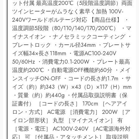
ット付属 最高温度200℃（5段階温度調節）両面
ツインヒーターがムラなく素早く加熱 100V-
240Vワールドボルテージ対応 【商品仕様】 ・
温度調節5段階（80/110/140/170/200℃） ・マ
イナスイオン ・ナノセラミックコーティング ・
プレートロック ・カール径34mm ・プレートサ
イズ幅34×長さ118mm ・電源AC100-240V
50/60Hz ・消費電力0.1-200W ・プレート最高
温度約200℃ ・自動電源OFF機能約60分 ・メイ
ンスイッチON-OFF ・コードの長さ約1.7m ・サ
イズ（約）約343（W）×43（D）×117（H）mm
・質量（約）約440g ・付属品取扱説明書（保
証書付） ［コードの長さ］ 170cm ［ヘアアイ
ロン・方式］ AC電源 ［消費電力］ 200W ［ア
イロン部形状］ 丸型 ［マイナスイオン］ 有
［電源・電圧］ AC100V-240V ［AC電源海外対
応］ 可 ［付属品・アタッチメント］ 取扱説明