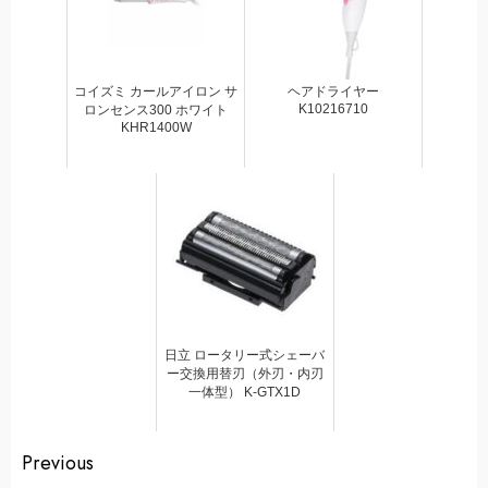
コイズミ カールアイロン サ
ヘアドライヤー
K10216710
ロンセンス300 ホワイト
KHR1400W
日立 ロータリー式シェーバ
ー交換用替刃（外刃・内刃
一体型） K-GTX1D
Continue
Previous