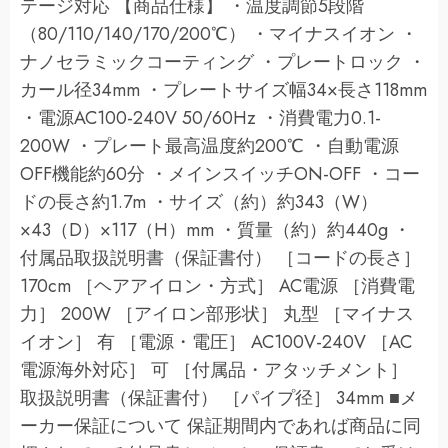
テージ対応 【商品仕様】 ・温度調節5段階
（80/110/140/170/200℃） ・マイナスイオン ・
ナノセラミックコーティング ・プレートロック ・
カール径34mm ・プレートサイズ幅34×長さ118mm
・電源AC100-240V 50/60Hz ・消費電力0.1-
200W ・プレート最高温度約200℃ ・自動電源
OFF機能約60分 ・メインスイッチON-OFF ・コー
ドの長さ約1.7m ・サイズ（約）約343（W）
×43（D）×117（H）mm ・質量（約）約440g ・
付属品取扱説明書（保証書付） ［コードの長さ］
170cm ［ヘアアイロン・方式］ AC電源 ［消費電
力］ 200W ［アイロン部形状］ 丸型 ［マイナス
イオン］ 有 ［電源・電圧］ AC100V-240V ［AC
電源海外対応］ 可 ［付属品・アタッチメント］
取扱説明書（保証書付） ［パイプ径］ 34mm ■メ
ーカー保証について 保証期間内であれば商品に同