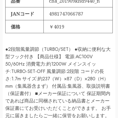
品番
cha_201909khd9440_n
JANコード
4981747066787
価格
￥4019
●2段階風量調節（TURBO/SET） ●収納に便利な大
型フック付き 【商品仕様】 電源:AC100V
50/60Hz 消費電力:約1200W メインスイッ
チ:TURBO-SET-OFF 風量調節:2段階 コードの長
さ:1.7m サイズ:約237（W）×87（D）×280（H）
mm（集風器含まず） 付属品:集風器、取扱説明書
（保証書付） ■メーカー保証について 保証期間内
であれば商品に同梱されている納品書とメーカー
保証書にてお受けいただくことができます。 お手
元に届きましたらご一緒に保管をお願いします。