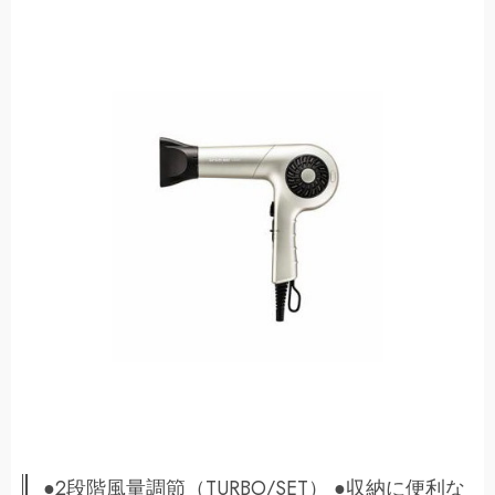
●2段階風量調節（TURBO/SET） ●収納に便利な